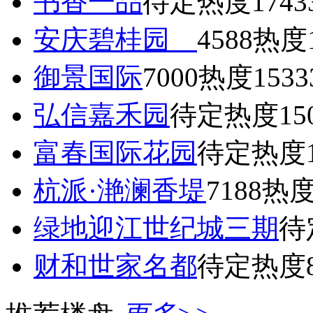
书香一品
待定
热度1743
安庆碧桂园
4588
热度1
御景国际
7000
热度1533
弘信嘉禾园
待定
热度15
富春国际花园
待定
热度1
杭派·滟澜香堤
7188
热度
绿地迎江世纪城三期
待
财和世家名都
待定
热度8