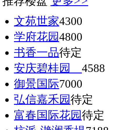
推荐楼盘
更多>>
文苑世家
4300
学府花园
4800
书香一品
待定
安庆碧桂园
4588
御景国际
7000
弘信嘉禾园
待定
富春国际花园
待定