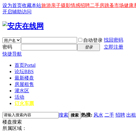
设为首页
收藏本站
旅游
亲子
摄影
情感
招聘
二手房
跳蚤市场
健康
开启辅助访问
找回密码
自动登录
密码
立即注册
登录
快捷导航
首页
Portal
论坛
BBS
最新楼盘
房屋租售
灌水区
活动
订火车票
搜索
热搜:
风水
二手
招聘
出租
搜索
楼盘搜索
所属区域：