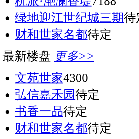
杭派·滟澜香堤
7188
绿地迎江世纪城三期
待
财和世家名都
待定
最新楼盘
更多>>
文苑世家
4300
弘信嘉禾园
待定
书香一品
待定
财和世家名都
待定