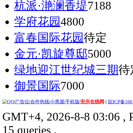
杭派·滟澜香堤
7188
学府花园
4800
富春国际花园
待定
金元·凯旋尊邸
5000
绿地迎江世纪城三期
待
御景国际
7000
|
广告位
|
合作热线
|
小黑屋
|
手机版
|
安庆在线网
(
皖ICP备160
GMT+4, 2026-8-8 03:06
, 
15 queries .