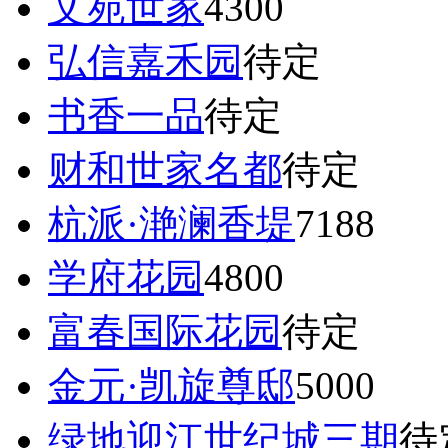
文苑世家
4300
弘信嘉禾园
待定
书香一品
待定
财和世家名都
待定
杭派·滟澜香堤
7188
学府花园
4800
富春国际花园
待定
金元·凯旋尊邸
5000
绿地迎江世纪城三期
待