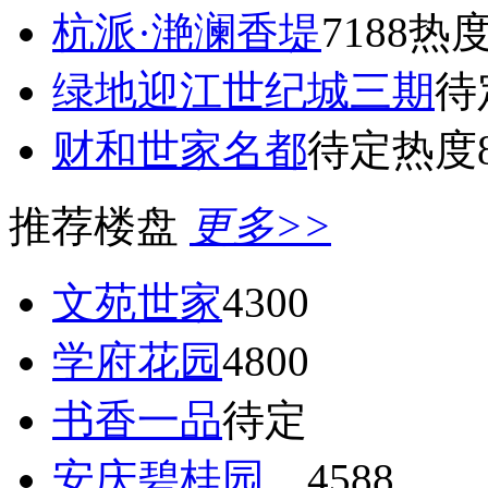
杭派·滟澜香堤
7188
热度
绿地迎江世纪城三期
待
财和世家名都
待定
热度8
推荐楼盘
更多>>
文苑世家
4300
学府花园
4800
书香一品
待定
安庆碧桂园
4588