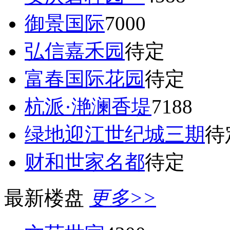
御景国际
7000
弘信嘉禾园
待定
富春国际花园
待定
杭派·滟澜香堤
7188
绿地迎江世纪城三期
待
财和世家名都
待定
最新楼盘
更多>>