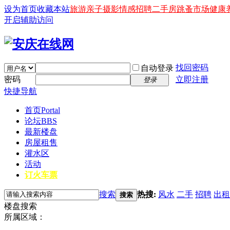
设为首页
收藏本站
旅游
亲子
摄影
情感
招聘
二手房
跳蚤市场
健康
开启辅助访问
找回密码
自动登录
密码
立即注册
登录
快捷导航
首页
Portal
论坛
BBS
最新楼盘
房屋租售
灌水区
活动
订火车票
搜索
热搜:
风水
二手
招聘
出租
搜索
楼盘搜索
所属区域：