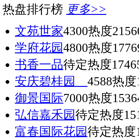
热盘排行榜
更多>>
文苑世家
4300
热度2156
学府花园
4800
热度1776
书香一品
待定
热度1746
安庆碧桂园
4588
热度1
御景国际
7000
热度1536
弘信嘉禾园
待定
热度15
富春国际花园
待定
热度1