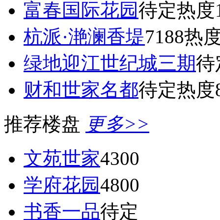
富春国际花园
待定
热度1
杭派·滟澜香堤
7188
热度
绿地迎江世纪城三期
待
财和世家名都
待定
热度8
推荐楼盘
更多>>
文苑世家
4300
学府花园
4800
书香一品
待定