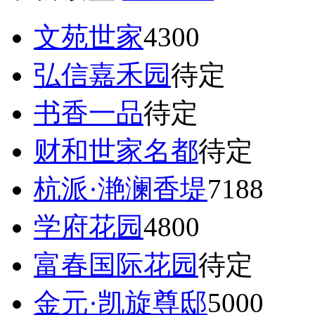
文苑世家
4300
弘信嘉禾园
待定
书香一品
待定
财和世家名都
待定
杭派·滟澜香堤
7188
学府花园
4800
富春国际花园
待定
金元·凯旋尊邸
5000