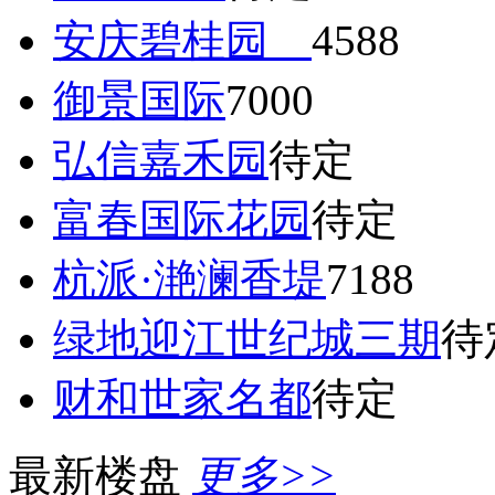
安庆碧桂园
4588
御景国际
7000
弘信嘉禾园
待定
富春国际花园
待定
杭派·滟澜香堤
7188
绿地迎江世纪城三期
待
财和世家名都
待定
最新楼盘
更多>>