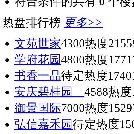
符合条件的共有
0
个楼
热盘排行榜
更多>>
文苑世家
4300
热度2155
学府花园
4800
热度1771
书香一品
待定
热度1740
安庆碧桂园
4588
热度1
御景国际
7000
热度1529
弘信嘉禾园
待定
热度15