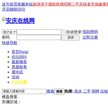
设为首页
收藏本站
旅游
亲子
摄影
情感
招聘
二手房
跳蚤市场
健康
开启辅助访问
找回密码
自动登录
密码
立即注册
登录
快捷导航
首页
Portal
论坛
BBS
最新楼盘
房屋租售
灌水区
活动
订火车票
搜索
热搜:
风水
二手
招聘
出租
搜索
楼盘搜索
所属区域：