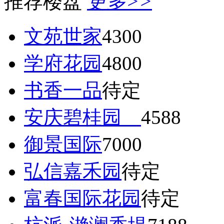
推荐楼盘
更多>>
文苑世家
4300
学府花园
4800
书香一品
待定
安庆碧桂园
4588
御景国际
7000
弘信嘉禾园
待定
富春国际花园
待定