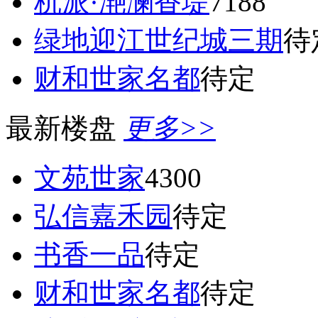
杭派·滟澜香堤
7188
绿地迎江世纪城三期
待
财和世家名都
待定
最新楼盘
更多>>
文苑世家
4300
弘信嘉禾园
待定
书香一品
待定
财和世家名都
待定