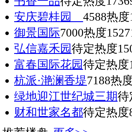
书香一品
待定
热度1736
安庆碧桂园
4588
热度1
御景国际
7000
热度1527
弘信嘉禾园
待定
热度15
富春国际花园
待定
热度1
杭派·滟澜香堤
7188
热度
绿地迎江世纪城三期
待
财和世家名都
待定
热度8