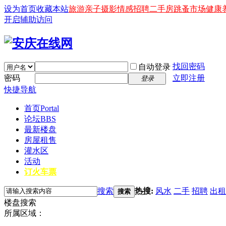
设为首页
收藏本站
旅游
亲子
摄影
情感
招聘
二手房
跳蚤市场
健康
开启辅助访问
找回密码
自动登录
密码
立即注册
登录
快捷导航
首页
Portal
论坛
BBS
最新楼盘
房屋租售
灌水区
活动
订火车票
搜索
热搜:
风水
二手
招聘
出租
搜索
楼盘搜索
所属区域：