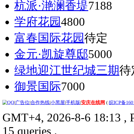
杭派·滟澜香堤
7188
学府花园
4800
富春国际花园
待定
金元·凯旋尊邸
5000
绿地迎江世纪城三期
待
御景国际
7000
|
广告位
|
合作热线
|
小黑屋
|
手机版
|
安庆在线网
(
皖ICP备160
GMT+4, 2026-8-6 18:13
, 
15 queries .