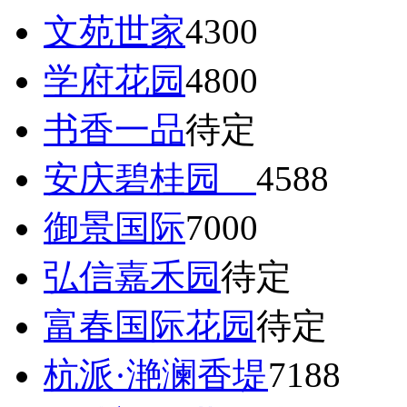
文苑世家
4300
学府花园
4800
书香一品
待定
安庆碧桂园
4588
御景国际
7000
弘信嘉禾园
待定
富春国际花园
待定
杭派·滟澜香堤
7188