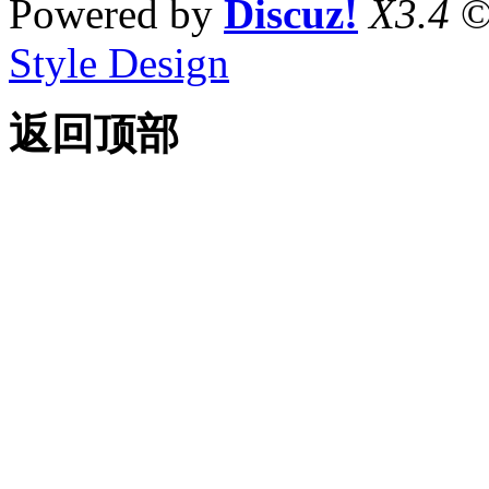
Powered by
Discuz!
X3.4
©
Style Design
返回顶部