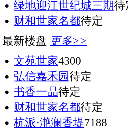
绿地迎江世纪城三期
待
财和世家名都
待定
最新楼盘
更多>>
文苑世家
4300
弘信嘉禾园
待定
书香一品
待定
财和世家名都
待定
杭派·滟澜香堤
7188