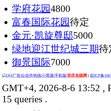
学府花园
4800
富春国际花园
待定
金元·凯旋尊邸
5000
绿地迎江世纪城三期
待
御景国际
7000
|
广告位
|
合作热线
|
小黑屋
|
手机版
|
安庆在线网
(
皖ICP备160
GMT+4, 2026-8-6 13:52
, 
15 queries .