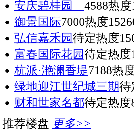
安庆碧桂园
4588
热度1
御景国际
7000
热度1526
弘信嘉禾园
待定
热度15
富春国际花园
待定
热度1
杭派·滟澜香堤
7188
热度
绿地迎江世纪城三期
待
财和世家名都
待定
热度8
推荐楼盘
更多>>