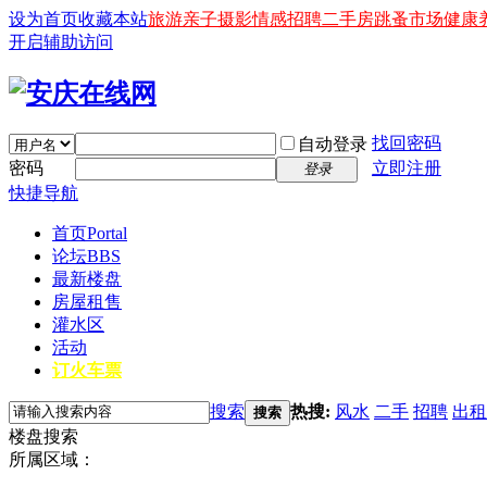
设为首页
收藏本站
旅游
亲子
摄影
情感
招聘
二手房
跳蚤市场
健康
开启辅助访问
找回密码
自动登录
密码
立即注册
登录
快捷导航
首页
Portal
论坛
BBS
最新楼盘
房屋租售
灌水区
活动
订火车票
搜索
热搜:
风水
二手
招聘
出租
搜索
楼盘搜索
所属区域：