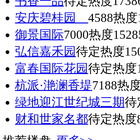
书香一品
待定
热度1738
安庆碧桂园
4588
热度1
御景国际
7000
热度1528
弘信嘉禾园
待定
热度15
富春国际花园
待定
热度1
杭派·滟澜香堤
7188
热度
绿地迎江世纪城三期
待
财和世家名都
待定
热度8