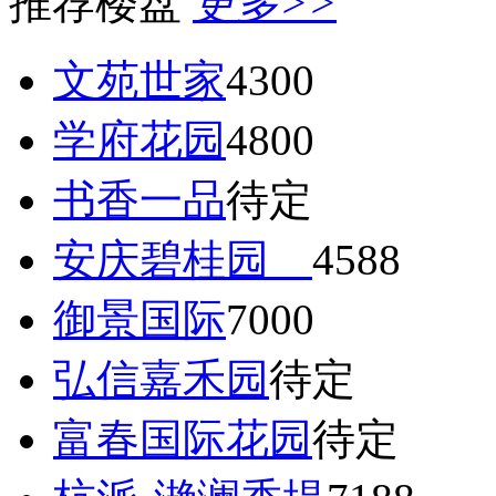
推荐楼盘
更多>>
文苑世家
4300
学府花园
4800
书香一品
待定
安庆碧桂园
4588
御景国际
7000
弘信嘉禾园
待定
富春国际花园
待定