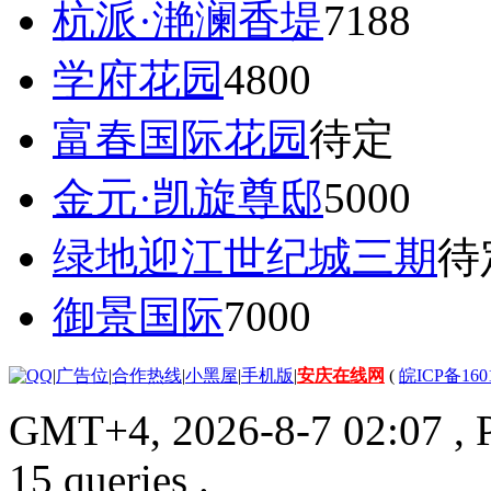
杭派·滟澜香堤
7188
学府花园
4800
富春国际花园
待定
金元·凯旋尊邸
5000
绿地迎江世纪城三期
待
御景国际
7000
|
广告位
|
合作热线
|
小黑屋
|
手机版
|
安庆在线网
(
皖ICP备160
GMT+4, 2026-8-7 02:07
, 
15 queries .