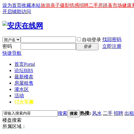
设为首页
收藏本站
旅游
亲子
摄影
情感
招聘
二手房
跳蚤市场
健康
开启辅助访问
找回密码
自动登录
密码
立即注册
登录
快捷导航
首页
Portal
论坛
BBS
最新楼盘
房屋租售
灌水区
活动
订火车票
搜索
热搜:
风水
二手
招聘
出租
搜索
楼盘搜索
所属区域：