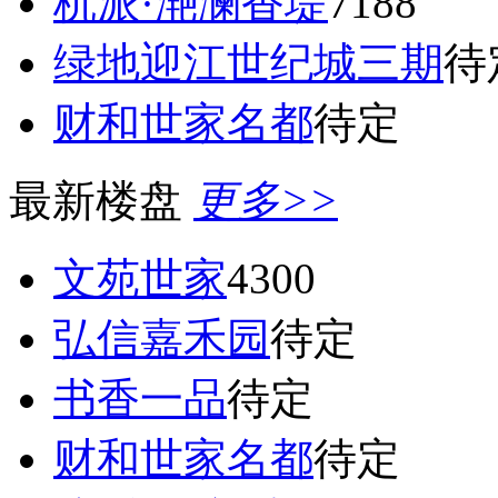
杭派·滟澜香堤
7188
绿地迎江世纪城三期
待
财和世家名都
待定
最新楼盘
更多>>
文苑世家
4300
弘信嘉禾园
待定
书香一品
待定
财和世家名都
待定