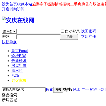
设为首页
收藏本站
旅游
亲子
摄影
情感
招聘
二手房
跳蚤市场
健康
开启辅助访问
找回密码
自动登录
密码
立即注册
登录
快捷导航
首页
Portal
论坛
BBS
最新楼盘
房屋租售
灌水区
活动
订火车票
搜索
热搜:
风水
二手
招聘
出租
搜索
楼盘搜索
所属区域：