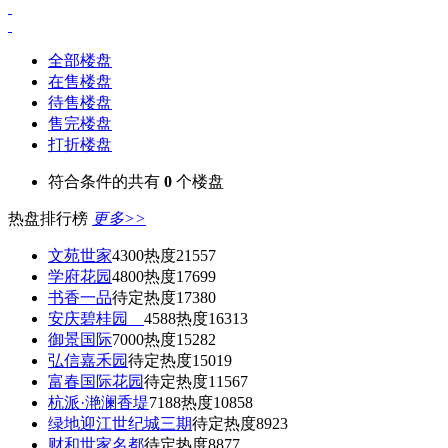
全部楼盘
在售楼盘
待售楼盘
售完楼盘
打折楼盘
符合条件的共有
0
个楼盘
热盘排行榜
更多>>
文苑世家
4300
热度21557
学府花园
4800
热度17699
书香一品
待定
热度17380
安庆碧桂园
4588
热度16313
御景国际
7000
热度15282
弘信嘉禾园
待定
热度15019
富春国际花园
待定
热度11567
杭派·滟澜香堤
7188
热度10858
绿地迎江世纪城三期
待定
热度8923
财和世家名都
待定
热度8877