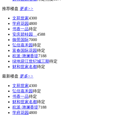
推荐楼盘
更多>>
文苑世家
4300
学府花园
4800
书香一品
待定
安庆碧桂园
4588
御景国际
7000
弘信嘉禾园
待定
富春国际花园
待定
杭派·滟澜香堤
7188
绿地迎江世纪城三期
待定
财和世家名都
待定
最新楼盘
更多>>
文苑世家
4300
弘信嘉禾园
待定
书香一品
待定
财和世家名都
待定
杭派·滟澜香堤
7188
学府花园
4800