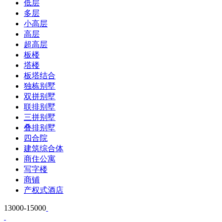
低层
多层
小高层
高层
超高层
板楼
塔楼
板塔结合
独栋别墅
双拼别墅
联排别墅
三拼别墅
叠排别墅
四合院
建筑综合体
商住公寓
写字楼
商铺
产权式酒店
13000-15000