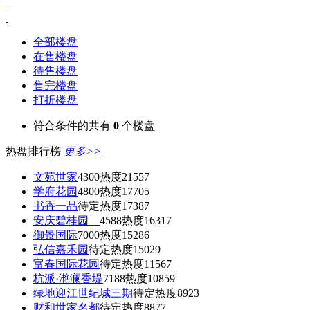
全部楼盘
在售楼盘
待售楼盘
售完楼盘
打折楼盘
符合条件的共有
0
个楼盘
热盘排行榜
更多>>
文苑世家
4300
热度21557
学府花园
4800
热度17705
书香一品
待定
热度17387
安庆碧桂园
4588
热度16317
御景国际
7000
热度15286
弘信嘉禾园
待定
热度15029
富春国际花园
待定
热度11567
杭派·滟澜香堤
7188
热度10859
绿地迎江世纪城三期
待定
热度8923
财和世家名都
待定
热度8877