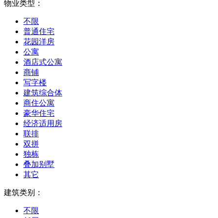
物业类型：
不限
普通住宅
花园洋房
公寓
酒店式公寓
商铺
写字楼
建筑综合体
商住公寓
豪华住宅
经济适用房
联排
双拼
独栋
叠加别墅
其它
建筑类别：
不限