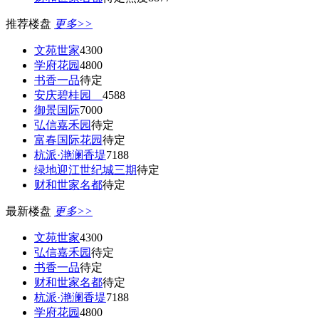
推荐楼盘
更多>>
文苑世家
4300
学府花园
4800
书香一品
待定
安庆碧桂园
4588
御景国际
7000
弘信嘉禾园
待定
富春国际花园
待定
杭派·滟澜香堤
7188
绿地迎江世纪城三期
待定
财和世家名都
待定
最新楼盘
更多>>
文苑世家
4300
弘信嘉禾园
待定
书香一品
待定
财和世家名都
待定
杭派·滟澜香堤
7188
学府花园
4800