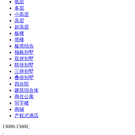
低层
多层
小高层
高层
超高层
板楼
塔楼
板塔结合
独栋别墅
双拼别墅
联排别墅
三拼别墅
叠排别墅
四合院
建筑综合体
商住公寓
写字楼
商铺
产权式酒店
13000-15000