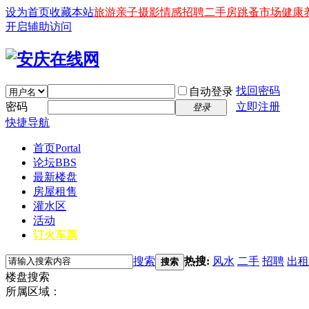
设为首页
收藏本站
旅游
亲子
摄影
情感
招聘
二手房
跳蚤市场
健康
开启辅助访问
找回密码
自动登录
密码
立即注册
登录
快捷导航
首页
Portal
论坛
BBS
最新楼盘
房屋租售
灌水区
活动
订火车票
搜索
热搜:
风水
二手
招聘
出租
搜索
楼盘搜索
所属区域：