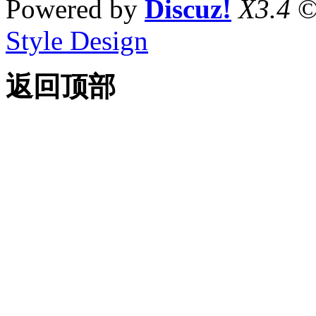
Powered by
Discuz!
X3.4
©
Style Design
返回顶部