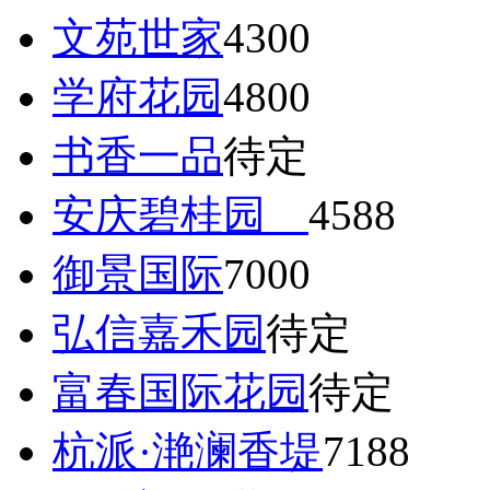
文苑世家
4300
学府花园
4800
书香一品
待定
安庆碧桂园
4588
御景国际
7000
弘信嘉禾园
待定
富春国际花园
待定
杭派·滟澜香堤
7188