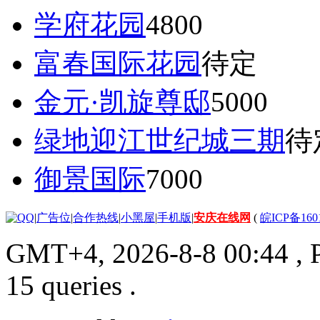
学府花园
4800
富春国际花园
待定
金元·凯旋尊邸
5000
绿地迎江世纪城三期
待
御景国际
7000
|
广告位
|
合作热线
|
小黑屋
|
手机版
|
安庆在线网
(
皖ICP备160
GMT+4, 2026-8-8 00:44
, 
15 queries .