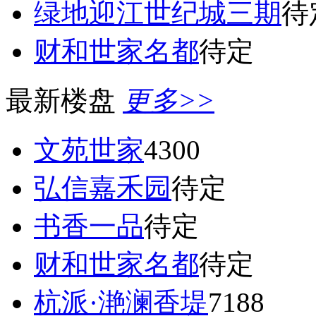
绿地迎江世纪城三期
待
财和世家名都
待定
最新楼盘
更多>>
文苑世家
4300
弘信嘉禾园
待定
书香一品
待定
财和世家名都
待定
杭派·滟澜香堤
7188