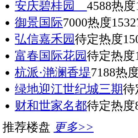
安庆碧桂园
4588
热度1
御景国际
7000
热度1532
弘信嘉禾园
待定
热度15
富春国际花园
待定
热度1
杭派·滟澜香堤
7188
热度
绿地迎江世纪城三期
待
财和世家名都
待定
热度8
推荐楼盘
更多>>