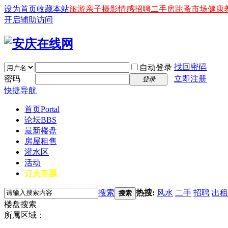
设为首页
收藏本站
旅游
亲子
摄影
情感
招聘
二手房
跳蚤市场
健康
开启辅助访问
找回密码
自动登录
密码
立即注册
登录
快捷导航
首页
Portal
论坛
BBS
最新楼盘
房屋租售
灌水区
活动
订火车票
搜索
热搜:
风水
二手
招聘
出租
搜索
楼盘搜索
所属区域：