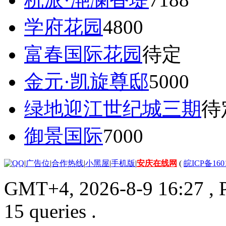
学府花园
4800
富春国际花园
待定
金元·凯旋尊邸
5000
绿地迎江世纪城三期
待
御景国际
7000
|
广告位
|
合作热线
|
小黑屋
|
手机版
|
安庆在线网
(
皖ICP备160
GMT+4, 2026-8-9 16:27
, 
15 queries .