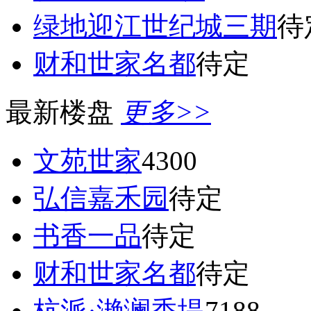
绿地迎江世纪城三期
待
财和世家名都
待定
最新楼盘
更多>>
文苑世家
4300
弘信嘉禾园
待定
书香一品
待定
财和世家名都
待定
杭派·滟澜香堤
7188