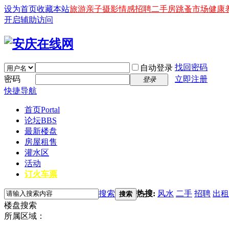
设为首页
收藏本站
旅游
亲子
摄影
情感
招聘
二手房
跳蚤市场
健康
开启辅助访问
找回密码
自动登录
密码
立即注册
登录
快捷导航
首页
Portal
论坛
BBS
最新楼盘
房屋租售
灌水区
活动
订火车票
搜索
热搜:
风水
二手
招聘
出租
搜索
楼盘搜索
所属区域：