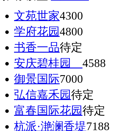
文苑世家
4300
学府花园
4800
书香一品
待定
安庆碧桂园
4588
御景国际
7000
弘信嘉禾园
待定
富春国际花园
待定
杭派·滟澜香堤
7188