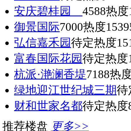
安庆碧桂园
4588
热度1
御景国际
7000
热度1539
弘信嘉禾园
待定
热度15
富春国际花园
待定
热度1
杭派·滟澜香堤
7188
热度
绿地迎江世纪城三期
待
财和世家名都
待定
热度8
推荐楼盘
更多>>