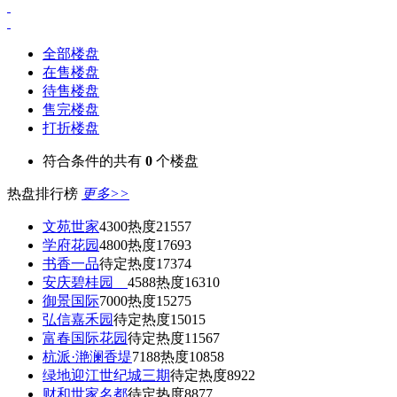
全部楼盘
在售楼盘
待售楼盘
售完楼盘
打折楼盘
符合条件的共有
0
个楼盘
热盘排行榜
更多>>
文苑世家
4300
热度21557
学府花园
4800
热度17693
书香一品
待定
热度17374
安庆碧桂园
4588
热度16310
御景国际
7000
热度15275
弘信嘉禾园
待定
热度15015
富春国际花园
待定
热度11567
杭派·滟澜香堤
7188
热度10858
绿地迎江世纪城三期
待定
热度8922
财和世家名都
待定
热度8877