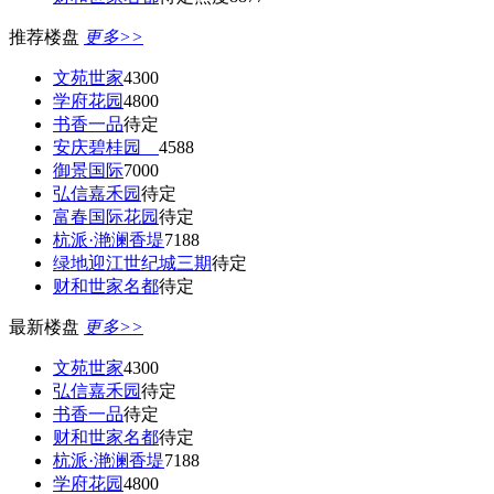
推荐楼盘
更多>>
文苑世家
4300
学府花园
4800
书香一品
待定
安庆碧桂园
4588
御景国际
7000
弘信嘉禾园
待定
富春国际花园
待定
杭派·滟澜香堤
7188
绿地迎江世纪城三期
待定
财和世家名都
待定
最新楼盘
更多>>
文苑世家
4300
弘信嘉禾园
待定
书香一品
待定
财和世家名都
待定
杭派·滟澜香堤
7188
学府花园
4800