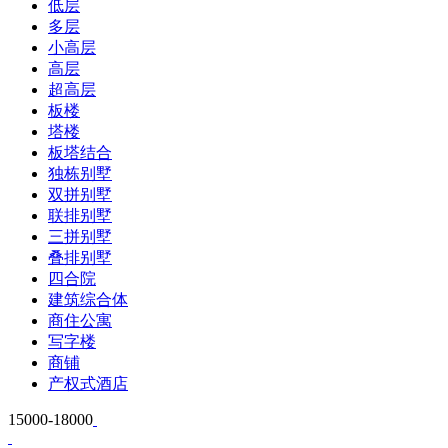
低层
多层
小高层
高层
超高层
板楼
塔楼
板塔结合
独栋别墅
双拼别墅
联排别墅
三拼别墅
叠排别墅
四合院
建筑综合体
商住公寓
写字楼
商铺
产权式酒店
15000-18000