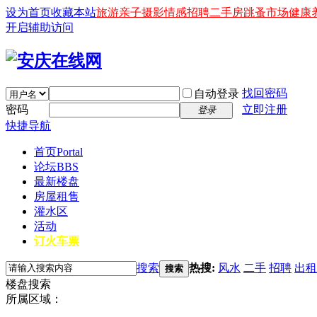
设为首页
收藏本站
旅游
亲子
摄影
情感
招聘
二手房
跳蚤市场
健康
开启辅助访问
找回密码
自动登录
密码
立即注册
登录
快捷导航
首页
Portal
论坛
BBS
最新楼盘
房屋租售
灌水区
活动
订火车票
搜索
热搜:
风水
二手
招聘
出租
搜索
楼盘搜索
所属区域：