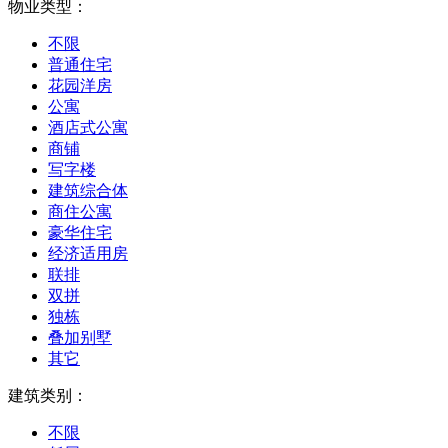
物业类型：
不限
普通住宅
花园洋房
公寓
酒店式公寓
商铺
写字楼
建筑综合体
商住公寓
豪华住宅
经济适用房
联排
双拼
独栋
叠加别墅
其它
建筑类别：
不限