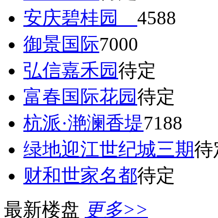
安庆碧桂园
4588
御景国际
7000
弘信嘉禾园
待定
富春国际花园
待定
杭派·滟澜香堤
7188
绿地迎江世纪城三期
待
财和世家名都
待定
最新楼盘
更多>>