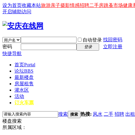
设为首页
收藏本站
旅游
亲子
摄影
情感
招聘
二手房
跳蚤市场
健康
开启辅助访问
找回密码
自动登录
密码
立即注册
登录
快捷导航
首页
Portal
论坛
BBS
最新楼盘
房屋租售
灌水区
活动
订火车票
搜索
热搜:
风水
二手
招聘
出租
搜索
楼盘搜索
所属区域：