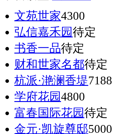
文苑世家
4300
弘信嘉禾园
待定
书香一品
待定
财和世家名都
待定
杭派·滟澜香堤
7188
学府花园
4800
富春国际花园
待定
金元·凯旋尊邸
5000