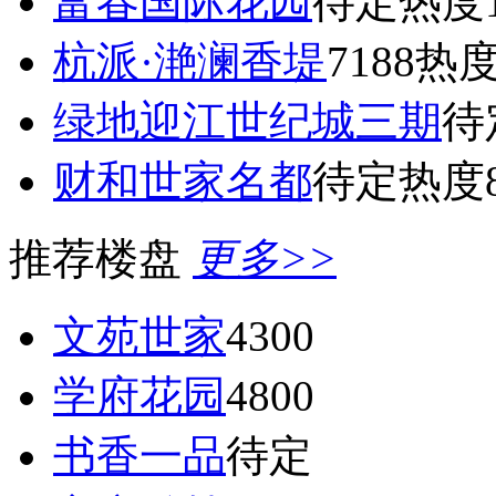
富春国际花园
待定
热度1
杭派·滟澜香堤
7188
热度
绿地迎江世纪城三期
待
财和世家名都
待定
热度8
推荐楼盘
更多>>
文苑世家
4300
学府花园
4800
书香一品
待定