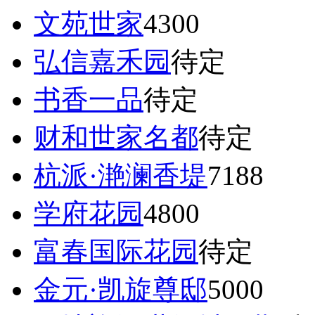
文苑世家
4300
弘信嘉禾园
待定
书香一品
待定
财和世家名都
待定
杭派·滟澜香堤
7188
学府花园
4800
富春国际花园
待定
金元·凯旋尊邸
5000