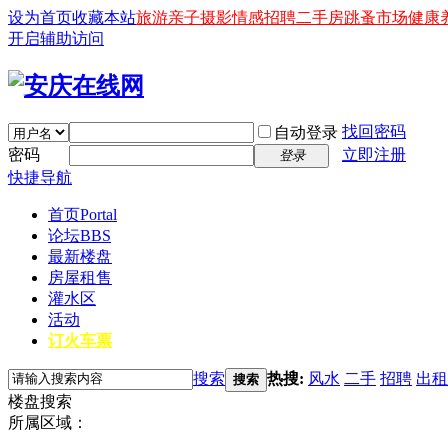
设为首页
收藏本站
旅游
亲子
摄影
情感
招聘
二手房
跳蚤市场
健康
开启辅助访问
找回密码
自动登录
密码
立即注册
登录
快捷导航
首页
Portal
论坛
BBS
最新楼盘
房屋租售
灌水区
活动
订火车票
搜索
热搜:
风水
二手
招聘
出租
搜索
楼盘搜索
所属区域：