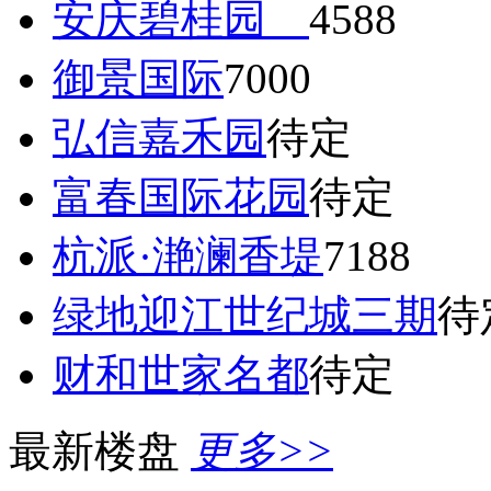
安庆碧桂园
4588
御景国际
7000
弘信嘉禾园
待定
富春国际花园
待定
杭派·滟澜香堤
7188
绿地迎江世纪城三期
待
财和世家名都
待定
最新楼盘
更多>>