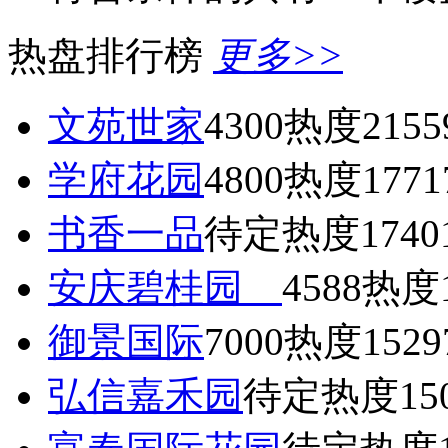
热盘排行榜
更多>>
文苑世家
4300
热度2155
学府花园
4800
热度1771
书香一品
待定
热度1740
安庆碧桂园
4588
热度1
御景国际
7000
热度1529
弘信嘉禾园
待定
热度15