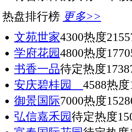
热盘排行榜
更多>>
文苑世家
4300
热度2155
学府花园
4800
热度1770
书香一品
待定
热度1738
安庆碧桂园
4588
热度1
御景国际
7000
热度1528
弘信嘉禾园
待定
热度15