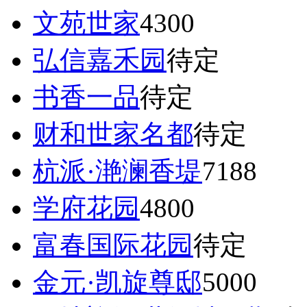
文苑世家
4300
弘信嘉禾园
待定
书香一品
待定
财和世家名都
待定
杭派·滟澜香堤
7188
学府花园
4800
富春国际花园
待定
金元·凯旋尊邸
5000