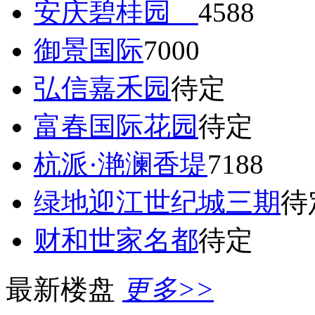
安庆碧桂园
4588
御景国际
7000
弘信嘉禾园
待定
富春国际花园
待定
杭派·滟澜香堤
7188
绿地迎江世纪城三期
待
财和世家名都
待定
最新楼盘
更多>>