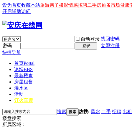
设为首页
收藏本站
旅游
亲子
摄影
情感
招聘
二手房
跳蚤市场
健康
开启辅助访问
找回密码
自动登录
密码
立即注册
登录
快捷导航
首页
Portal
论坛
BBS
最新楼盘
房屋租售
灌水区
活动
订火车票
搜索
热搜:
风水
二手
招聘
出租
搜索
楼盘搜索
所属区域：