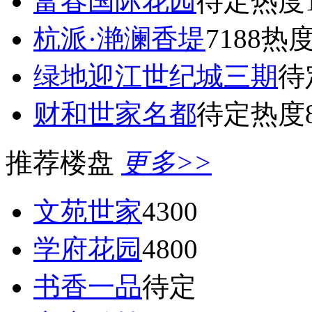
富春国际花园
待定
热度1
杭派·滟澜香堤
7188
热度
绿地迎江世纪城三期
待
财和世家名都
待定
热度8
推荐楼盘
更多>>
文苑世家
4300
学府花园
4800
书香一品
待定