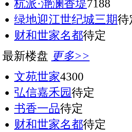
杭派·滟澜香堤
7188
绿地迎江世纪城三期
待
财和世家名都
待定
最新楼盘
更多>>
文苑世家
4300
弘信嘉禾园
待定
书香一品
待定
财和世家名都
待定