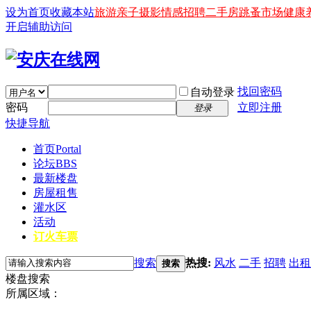
设为首页
收藏本站
旅游
亲子
摄影
情感
招聘
二手房
跳蚤市场
健康
开启辅助访问
找回密码
自动登录
密码
立即注册
登录
快捷导航
首页
Portal
论坛
BBS
最新楼盘
房屋租售
灌水区
活动
订火车票
搜索
热搜:
风水
二手
招聘
出租
搜索
楼盘搜索
所属区域：