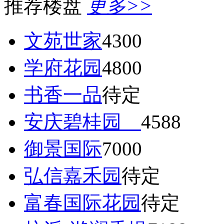
推荐楼盘
更多>>
文苑世家
4300
学府花园
4800
书香一品
待定
安庆碧桂园
4588
御景国际
7000
弘信嘉禾园
待定
富春国际花园
待定