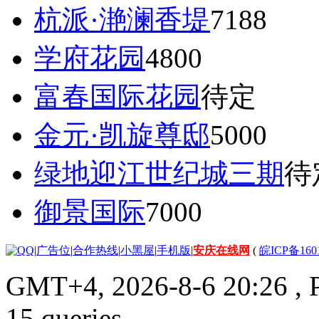
杭派·滟澜香堤
7188
学府花园
4800
富春国际花园
待定
金元·凯旋尊邸
5000
绿地迎江世纪城三期
待
御景国际
7000
|
广告位
|
合作热线
|
小黑屋
|
手机版
|
安庆在线网
(
皖ICP备160
GMT+4, 2026-8-6 20:26
, 
15 queries .