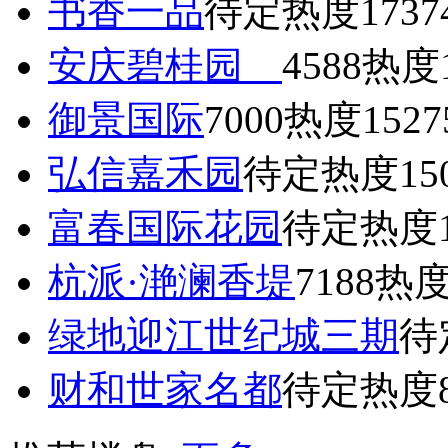
书香一品
待定
热度1737
安庆碧桂园
4588
热度1
御景国际
7000
热度1527
弘信嘉禾园
待定
热度15
富春国际花园
待定
热度1
杭派·滟澜香堤
7188
热度
绿地迎江世纪城三期
待
财和世家名都
待定
热度8