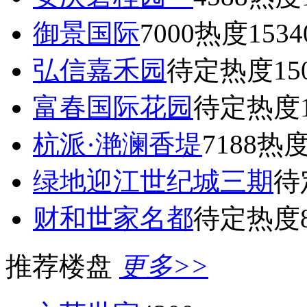
御景国际
7000
热度1534
弘信嘉禾园
待定
热度15
富春国际花园
待定
热度1
杭派·滟澜香堤
7188
热度
绿地迎江世纪城三期
待
财和世家名都
待定
热度8
推荐楼盘
更多>>