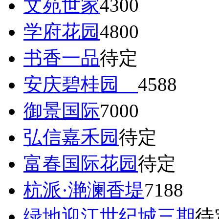
文苑世家
4300
学府花园
4800
书香一品
待定
安庆碧桂园
4588
御景国际
7000
弘信嘉禾园
待定
富春国际花园
待定
杭派·滟澜香堤
7188
绿地迎江世纪城三期
待