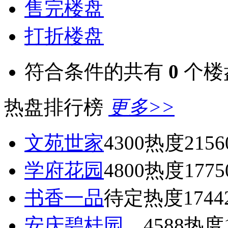
售完楼盘
打折楼盘
符合条件的共有
0
个楼
热盘排行榜
更多>>
文苑世家
4300
热度2156
学府花园
4800
热度1775
书香一品
待定
热度1744
安庆碧桂园
4588
热度1