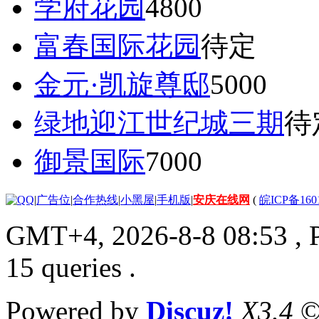
学府花园
4800
富春国际花园
待定
金元·凯旋尊邸
5000
绿地迎江世纪城三期
待
御景国际
7000
|
广告位
|
合作热线
|
小黑屋
|
手机版
|
安庆在线网
(
皖ICP备160
GMT+4, 2026-8-8 08:53
, 
15 queries .
Powered by
Discuz!
X3.4
©