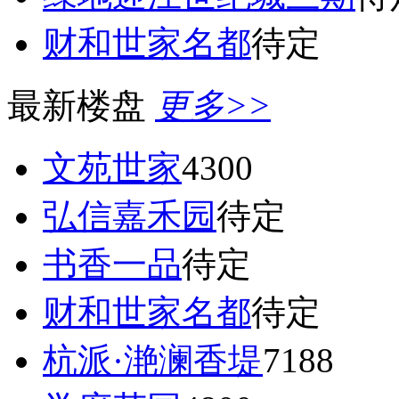
财和世家名都
待定
最新楼盘
更多>>
文苑世家
4300
弘信嘉禾园
待定
书香一品
待定
财和世家名都
待定
杭派·滟澜香堤
7188