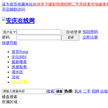
设为首页
收藏本站
旅游
亲子
摄影
情感
招聘
二手房
跳蚤市场
健康
开启辅助访问
找回密码
自动登录
密码
立即注册
登录
快捷导航
首页
Portal
论坛
BBS
最新楼盘
房屋租售
灌水区
活动
订火车票
搜索
热搜:
风水
二手
招聘
出租
搜索
楼盘搜索
所属区域：