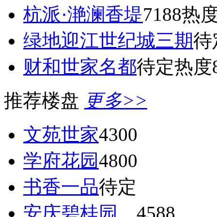
杭派·滟澜香堤
7188
热度
绿地迎江世纪城三期
待
财和世家名都
待定
热度8
推荐楼盘
更多>>
文苑世家
4300
学府花园
4800
书香一品
待定
安庆碧桂园
4588