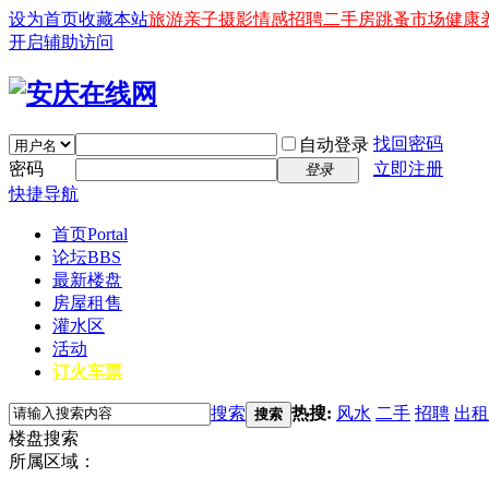
设为首页
收藏本站
旅游
亲子
摄影
情感
招聘
二手房
跳蚤市场
健康
开启辅助访问
找回密码
自动登录
密码
立即注册
登录
快捷导航
首页
Portal
论坛
BBS
最新楼盘
房屋租售
灌水区
活动
订火车票
搜索
热搜:
风水
二手
招聘
出租
搜索
楼盘搜索
所属区域：