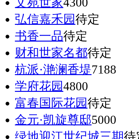
文苑世家
4300
弘信嘉禾园
待定
书香一品
待定
财和世家名都
待定
杭派·滟澜香堤
7188
学府花园
4800
富春国际花园
待定
金元·凯旋尊邸
5000
绿地迎江世纪城三期
待