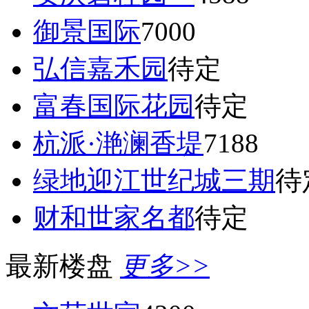
御景国际
7000
弘信嘉禾园
待定
富春国际花园
待定
杭派·滟澜香堤
7188
绿地迎江世纪城三期
待
财和世家名都
待定
最新楼盘
更多>>