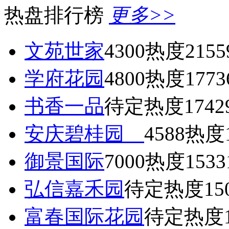
热盘排行榜
更多>>
文苑世家
4300
热度2155
学府花园
4800
热度1773
书香一品
待定
热度1742
安庆碧桂园
4588
热度1
御景国际
7000
热度1533
弘信嘉禾园
待定
热度15
富春国际花园
待定
热度1