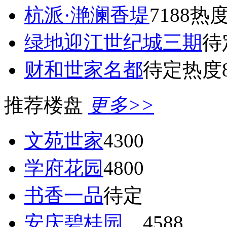
杭派·滟澜香堤
7188
热度
绿地迎江世纪城三期
待
财和世家名都
待定
热度8
推荐楼盘
更多>>
文苑世家
4300
学府花园
4800
书香一品
待定
安庆碧桂园
4588