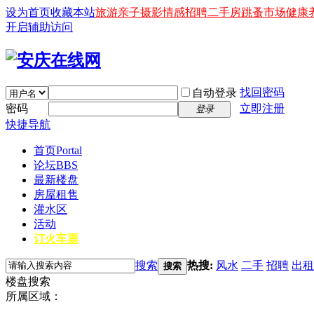
设为首页
收藏本站
旅游
亲子
摄影
情感
招聘
二手房
跳蚤市场
健康
开启辅助访问
找回密码
自动登录
密码
立即注册
登录
快捷导航
首页
Portal
论坛
BBS
最新楼盘
房屋租售
灌水区
活动
订火车票
搜索
热搜:
风水
二手
招聘
出租
搜索
楼盘搜索
所属区域：