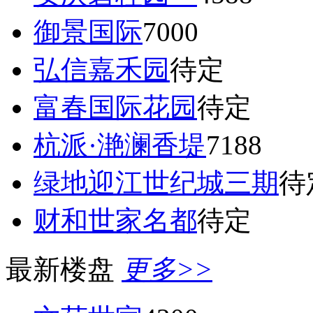
御景国际
7000
弘信嘉禾园
待定
富春国际花园
待定
杭派·滟澜香堤
7188
绿地迎江世纪城三期
待
财和世家名都
待定
最新楼盘
更多>>