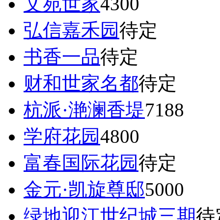
文苑世家
4300
弘信嘉禾园
待定
书香一品
待定
财和世家名都
待定
杭派·滟澜香堤
7188
学府花园
4800
富春国际花园
待定
金元·凯旋尊邸
5000
绿地迎江世纪城三期
待