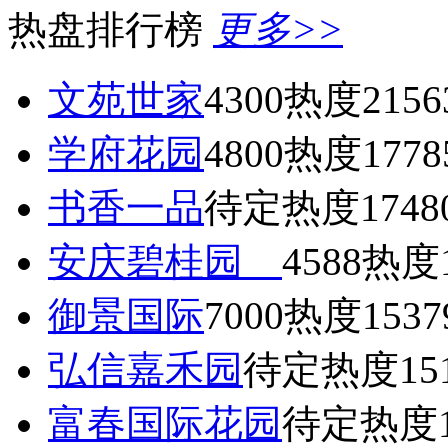
热盘排行榜
更多>>
文苑世家
4300
热度2156
学府花园
4800
热度1778
书香一品
待定
热度1748
安庆碧桂园
4588
热度1
御景国际
7000
热度1537
弘信嘉禾园
待定
热度15
富春国际花园
待定
热度1