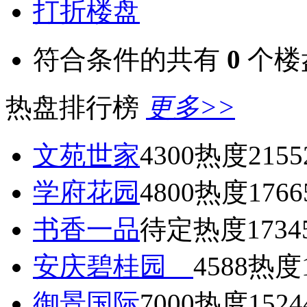
打折楼盘
符合条件的共有
0
个楼
热盘排行榜
更多>>
文苑世家
4300
热度2155
学府花园
4800
热度1766
书香一品
待定
热度1734
安庆碧桂园
4588
热度1
御景国际
7000
热度1524