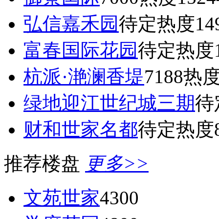
弘信嘉禾园
待定
热度14
富春国际花园
待定
热度1
杭派·滟澜香堤
7188
热度
绿地迎江世纪城三期
待
财和世家名都
待定
热度8
推荐楼盘
更多>>
文苑世家
4300