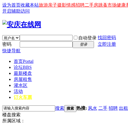
设为首页
收藏本站
旅游
亲子
摄影
情感
招聘
二手房
跳蚤市场
健康
开启辅助访问
找回密码
自动登录
密码
立即注册
登录
快捷导航
首页
Portal
论坛
BBS
最新楼盘
房屋租售
灌水区
活动
订火车票
搜索
热搜:
风水
二手
招聘
出租
搜索
楼盘搜索
所属区域：