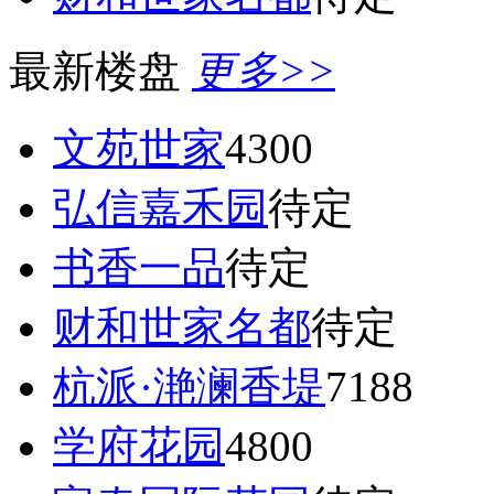
最新楼盘
更多>>
文苑世家
4300
弘信嘉禾园
待定
书香一品
待定
财和世家名都
待定
杭派·滟澜香堤
7188
学府花园
4800