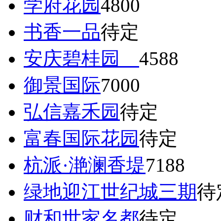
学府花园
4800
书香一品
待定
安庆碧桂园
4588
御景国际
7000
弘信嘉禾园
待定
富春国际花园
待定
杭派·滟澜香堤
7188
绿地迎江世纪城三期
待
财和世家名都
待定