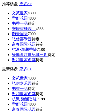
推荐楼盘
更多>>
文苑世家
4300
学府花园
4800
书香一品
待定
安庆碧桂园
4588
御景国际
7000
弘信嘉禾园
待定
富春国际花园
待定
杭派·滟澜香堤
7188
绿地迎江世纪城三期
待定
财和世家名都
待定
最新楼盘
更多>>
文苑世家
4300
弘信嘉禾园
待定
书香一品
待定
财和世家名都
待定
杭派·滟澜香堤
7188
学府花园
4800
富春国际花园
待定