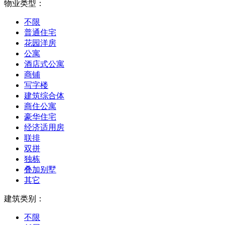
物业类型：
不限
普通住宅
花园洋房
公寓
酒店式公寓
商铺
写字楼
建筑综合体
商住公寓
豪华住宅
经济适用房
联排
双拼
独栋
叠加别墅
其它
建筑类别：
不限