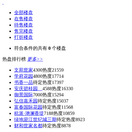
全部楼盘
在售楼盘
待售楼盘
售完楼盘
打折楼盘
符合条件的共有
0
个楼盘
热盘排行榜
更多>>
文苑世家
4300
热度21559
学府花园
4800
热度17714
书香一品
待定
热度17397
安庆碧桂园
4588
热度16330
御景国际
7000
热度15294
弘信嘉禾园
待定
热度15037
富春国际花园
待定
热度11568
杭派·滟澜香堤
7188
热度10859
绿地迎江世纪城三期
待定
热度8923
财和世家名都
待定
热度8878