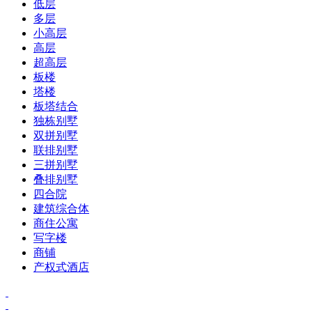
低层
多层
小高层
高层
超高层
板楼
塔楼
板塔结合
独栋别墅
双拼别墅
联排别墅
三拼别墅
叠排别墅
四合院
建筑综合体
商住公寓
写字楼
商铺
产权式酒店