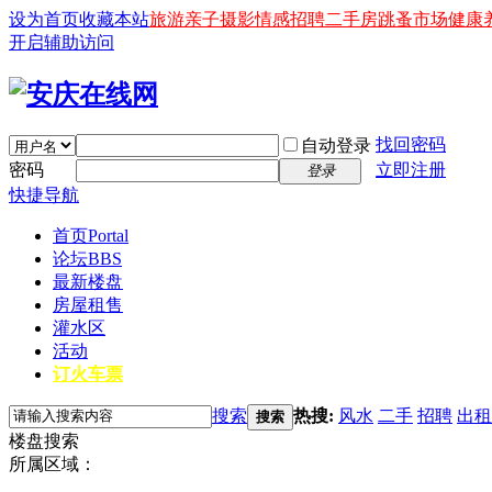
设为首页
收藏本站
旅游
亲子
摄影
情感
招聘
二手房
跳蚤市场
健康
开启辅助访问
找回密码
自动登录
密码
立即注册
登录
快捷导航
首页
Portal
论坛
BBS
最新楼盘
房屋租售
灌水区
活动
订火车票
搜索
热搜:
风水
二手
招聘
出租
搜索
楼盘搜索
所属区域：