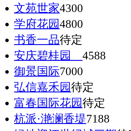
文苑世家
4300
学府花园
4800
书香一品
待定
安庆碧桂园
4588
御景国际
7000
弘信嘉禾园
待定
富春国际花园
待定
杭派·滟澜香堤
7188