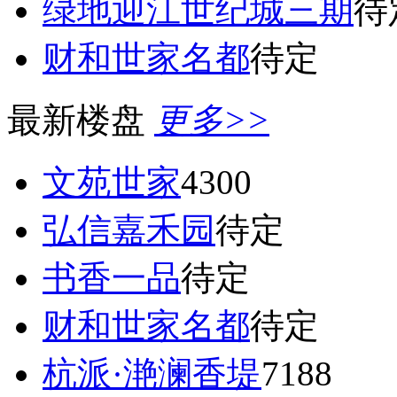
绿地迎江世纪城三期
待
财和世家名都
待定
最新楼盘
更多>>
文苑世家
4300
弘信嘉禾园
待定
书香一品
待定
财和世家名都
待定
杭派·滟澜香堤
7188