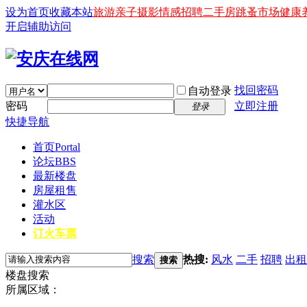
设为首页
收藏本站
旅游
亲子
摄影
情感
招聘
二手房
跳蚤市场
健康
开启辅助访问
找回密码
自动登录
密码
立即注册
登录
快捷导航
首页
Portal
论坛
BBS
最新楼盘
房屋租售
灌水区
活动
订火车票
搜索
热搜:
风水
二手
招聘
出租
搜索
楼盘搜索
所属区域：