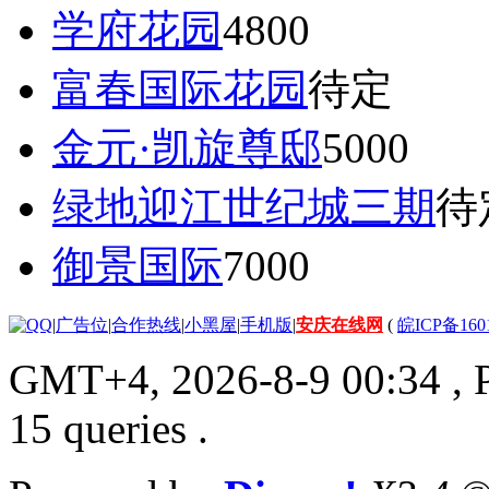
学府花园
4800
富春国际花园
待定
金元·凯旋尊邸
5000
绿地迎江世纪城三期
待
御景国际
7000
|
广告位
|
合作热线
|
小黑屋
|
手机版
|
安庆在线网
(
皖ICP备160
GMT+4, 2026-8-9 00:34
, 
15 queries .