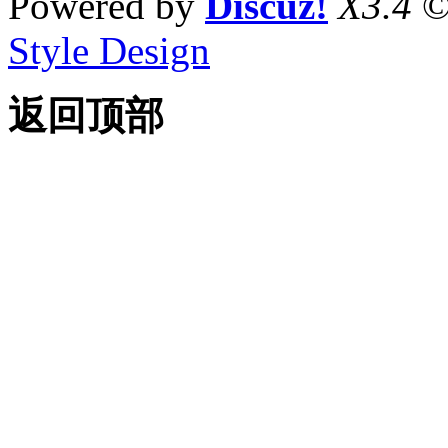
Powered by
Discuz!
X3.4
©
Style Design
返回顶部