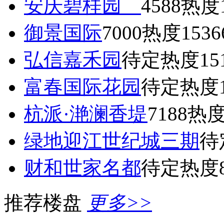
安庆碧桂园
4588
热度1
御景国际
7000
热度1536
弘信嘉禾园
待定
热度15
富春国际花园
待定
热度1
杭派·滟澜香堤
7188
热度
绿地迎江世纪城三期
待
财和世家名都
待定
热度8
推荐楼盘
更多>>