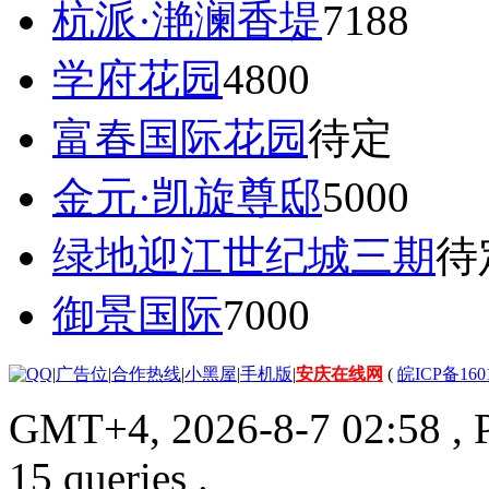
杭派·滟澜香堤
7188
学府花园
4800
富春国际花园
待定
金元·凯旋尊邸
5000
绿地迎江世纪城三期
待
御景国际
7000
|
广告位
|
合作热线
|
小黑屋
|
手机版
|
安庆在线网
(
皖ICP备160
GMT+4, 2026-8-7 02:58
, 
15 queries .