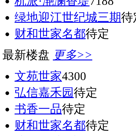
杭派·滟澜香堤
7188
绿地迎江世纪城三期
待
财和世家名都
待定
最新楼盘
更多>>
文苑世家
4300
弘信嘉禾园
待定
书香一品
待定
财和世家名都
待定