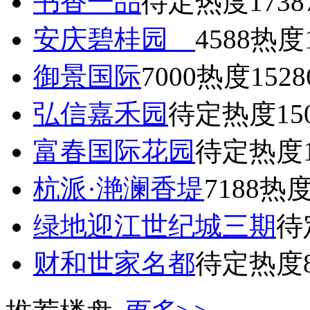
书香一品
待定
热度1738
安庆碧桂园
4588
热度1
御景国际
7000
热度1528
弘信嘉禾园
待定
热度15
富春国际花园
待定
热度1
杭派·滟澜香堤
7188
热度
绿地迎江世纪城三期
待
财和世家名都
待定
热度8