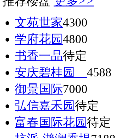
推荐楼盘
更多>>
文苑世家
4300
学府花园
4800
书香一品
待定
安庆碧桂园
4588
御景国际
7000
弘信嘉禾园
待定
富春国际花园
待定