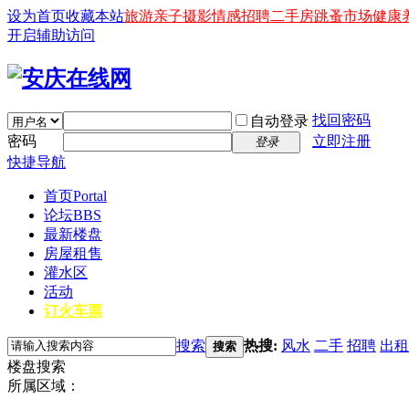
设为首页
收藏本站
旅游
亲子
摄影
情感
招聘
二手房
跳蚤市场
健康
开启辅助访问
找回密码
自动登录
密码
立即注册
登录
快捷导航
首页
Portal
论坛
BBS
最新楼盘
房屋租售
灌水区
活动
订火车票
搜索
热搜:
风水
二手
招聘
出租
搜索
楼盘搜索
所属区域：