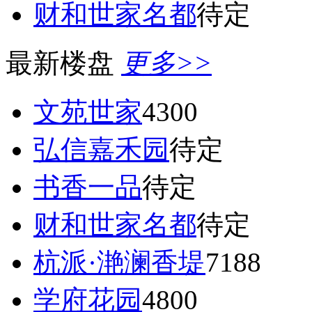
财和世家名都
待定
最新楼盘
更多>>
文苑世家
4300
弘信嘉禾园
待定
书香一品
待定
财和世家名都
待定
杭派·滟澜香堤
7188
学府花园
4800