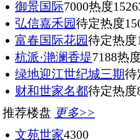
御景国际
7000
热度1526
弘信嘉禾园
待定
热度15
富春国际花园
待定
热度1
杭派·滟澜香堤
7188
热度
绿地迎江世纪城三期
待
财和世家名都
待定
热度8
推荐楼盘
更多>>
文苑世家
4300