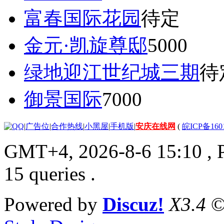
富春国际花园
待定
金元·凯旋尊邸
5000
绿地迎江世纪城三期
待
御景国际
7000
|
广告位
|
合作热线
|
小黑屋
|
手机版
|
安庆在线网
(
皖ICP备160
GMT+4, 2026-8-6 15:10
, 
15 queries .
Powered by
Discuz!
X3.4
©