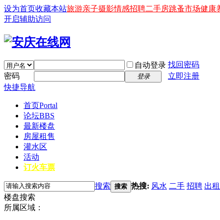
设为首页
收藏本站
旅游
亲子
摄影
情感
招聘
二手房
跳蚤市场
健康
开启辅助访问
找回密码
自动登录
密码
立即注册
登录
快捷导航
首页
Portal
论坛
BBS
最新楼盘
房屋租售
灌水区
活动
订火车票
搜索
热搜:
风水
二手
招聘
出租
搜索
楼盘搜索
所属区域：