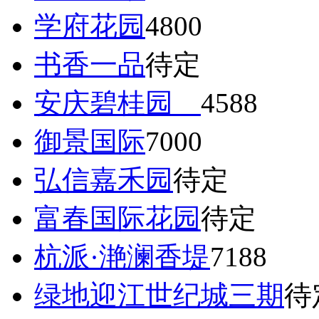
学府花园
4800
书香一品
待定
安庆碧桂园
4588
御景国际
7000
弘信嘉禾园
待定
富春国际花园
待定
杭派·滟澜香堤
7188
绿地迎江世纪城三期
待