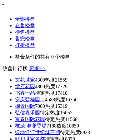
全部楼盘
在售楼盘
待售楼盘
售完楼盘
打折楼盘
符合条件的共有
0
个楼盘
热盘排行榜
更多>>
文苑世家
4300
热度21559
学府花园
4800
热度17729
书香一品
待定
热度17418
安庆碧桂园
4588
热度16356
御景国际
7000
热度15319
弘信嘉禾园
待定
热度15057
富春国际花园
待定
热度11568
杭派·滟澜香堤
7188
热度10859
绿地迎江世纪城三期
待定
热度8923
财和世家名都
待定
热度8878