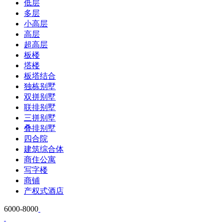
低层
多层
小高层
高层
超高层
板楼
塔楼
板塔结合
独栋别墅
双拼别墅
联排别墅
三拼别墅
叠排别墅
四合院
建筑综合体
商住公寓
写字楼
商铺
产权式酒店
6000-8000