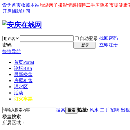
设为首页
收藏本站
旅游
亲子
摄影
情感
招聘
二手房
跳蚤市场
健康
开启辅助访问
找回密码
自动登录
密码
立即注册
登录
快捷导航
首页
Portal
论坛
BBS
最新楼盘
房屋租售
灌水区
活动
订火车票
搜索
热搜:
风水
二手
招聘
出租
搜索
楼盘搜索
所属区域：