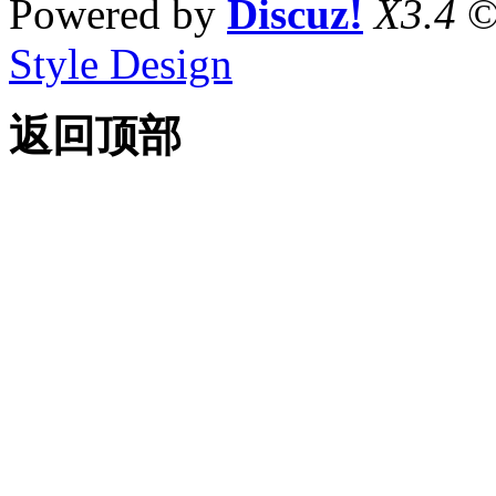
Powered by
Discuz!
X3.4
©
Style Design
返回顶部