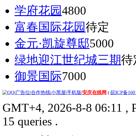
学府花园
4800
富春国际花园
待定
金元·凯旋尊邸
5000
绿地迎江世纪城三期
待
御景国际
7000
|
广告位
|
合作热线
|
小黑屋
|
手机版
|
安庆在线网
(
皖ICP备160
GMT+4, 2026-8-8 06:11
, 
15 queries .