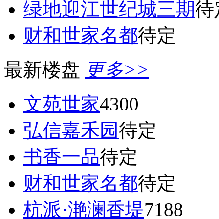
绿地迎江世纪城三期
待
财和世家名都
待定
最新楼盘
更多>>
文苑世家
4300
弘信嘉禾园
待定
书香一品
待定
财和世家名都
待定
杭派·滟澜香堤
7188