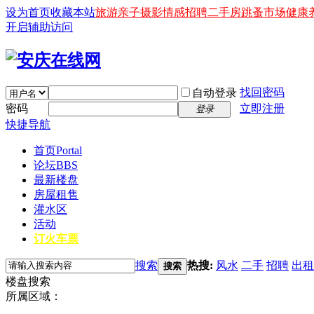
设为首页
收藏本站
旅游
亲子
摄影
情感
招聘
二手房
跳蚤市场
健康
开启辅助访问
找回密码
自动登录
密码
立即注册
登录
快捷导航
首页
Portal
论坛
BBS
最新楼盘
房屋租售
灌水区
活动
订火车票
搜索
热搜:
风水
二手
招聘
出租
搜索
楼盘搜索
所属区域：