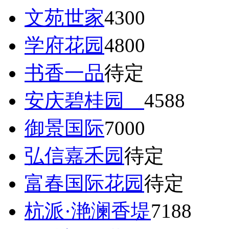
文苑世家
4300
学府花园
4800
书香一品
待定
安庆碧桂园
4588
御景国际
7000
弘信嘉禾园
待定
富春国际花园
待定
杭派·滟澜香堤
7188