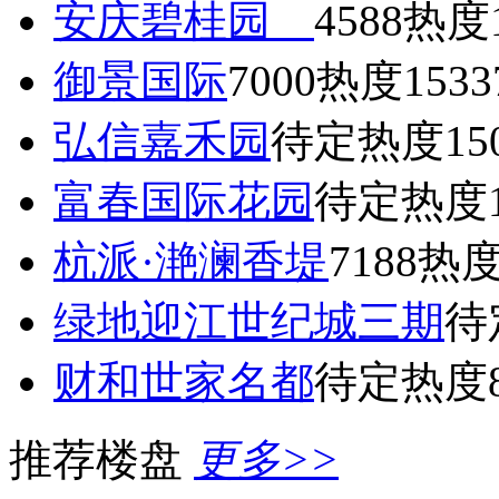
安庆碧桂园
4588
热度1
御景国际
7000
热度1533
弘信嘉禾园
待定
热度15
富春国际花园
待定
热度1
杭派·滟澜香堤
7188
热度
绿地迎江世纪城三期
待
财和世家名都
待定
热度8
推荐楼盘
更多>>