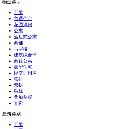
物业类型：
不限
普通住宅
花园洋房
公寓
酒店式公寓
商铺
写字楼
建筑综合体
商住公寓
豪华住宅
经济适用房
联排
双拼
独栋
叠加别墅
其它
建筑类别：
不限