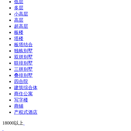
低层
多层
小高层
高层
超高层
板楼
塔楼
板塔结合
独栋别墅
双拼别墅
联排别墅
三拼别墅
叠排别墅
四合院
建筑综合体
商住公寓
写字楼
商铺
产权式酒店
18000以上