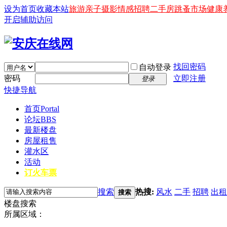
设为首页
收藏本站
旅游
亲子
摄影
情感
招聘
二手房
跳蚤市场
健康
开启辅助访问
找回密码
自动登录
密码
立即注册
登录
快捷导航
首页
Portal
论坛
BBS
最新楼盘
房屋租售
灌水区
活动
订火车票
搜索
热搜:
风水
二手
招聘
出租
搜索
楼盘搜索
所属区域：