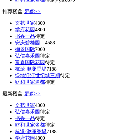
推荐楼盘
更多>>
文苑世家
4300
学府花园
4800
书香一品
待定
安庆碧桂园
4588
御景国际
7000
弘信嘉禾园
待定
富春国际花园
待定
杭派·滟澜香堤
7188
绿地迎江世纪城三期
待定
财和世家名都
待定
最新楼盘
更多>>
文苑世家
4300
弘信嘉禾园
待定
书香一品
待定
财和世家名都
待定
杭派·滟澜香堤
7188
学府花园
4800