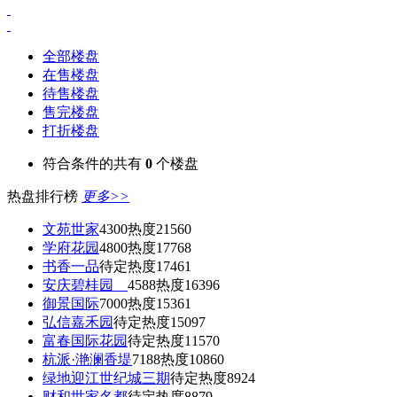
全部楼盘
在售楼盘
待售楼盘
售完楼盘
打折楼盘
符合条件的共有
0
个楼盘
热盘排行榜
更多>>
文苑世家
4300
热度21560
学府花园
4800
热度17768
书香一品
待定
热度17461
安庆碧桂园
4588
热度16396
御景国际
7000
热度15361
弘信嘉禾园
待定
热度15097
富春国际花园
待定
热度11570
杭派·滟澜香堤
7188
热度10860
绿地迎江世纪城三期
待定
热度8924
财和世家名都
待定
热度8879