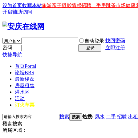
设为首页
收藏本站
旅游
亲子
摄影
情感
招聘
二手房
跳蚤市场
健康
开启辅助访问
找回密码
自动登录
密码
立即注册
登录
快捷导航
首页
Portal
论坛
BBS
最新楼盘
房屋租售
灌水区
活动
订火车票
搜索
热搜:
风水
二手
招聘
出租
搜索
楼盘搜索
所属区域：