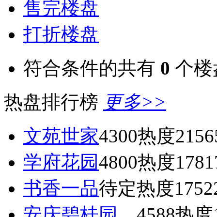
售完楼盘
打折楼盘
符合条件的共有
0
个楼
热盘排行榜
更多>>
文苑世家
4300
热度2156
学府花园
4800
热度1781
书香一品
待定
热度1752
安庆碧桂园
4588
热度1