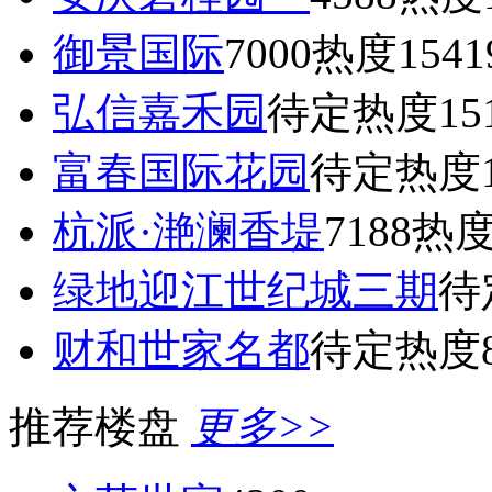
御景国际
7000
热度1541
弘信嘉禾园
待定
热度15
富春国际花园
待定
热度1
杭派·滟澜香堤
7188
热度
绿地迎江世纪城三期
待
财和世家名都
待定
热度8
推荐楼盘
更多>>