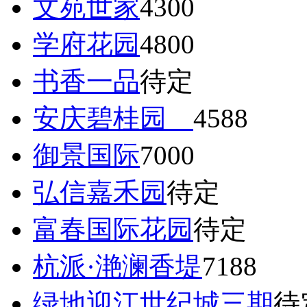
文苑世家
4300
学府花园
4800
书香一品
待定
安庆碧桂园
4588
御景国际
7000
弘信嘉禾园
待定
富春国际花园
待定
杭派·滟澜香堤
7188
绿地迎江世纪城三期
待