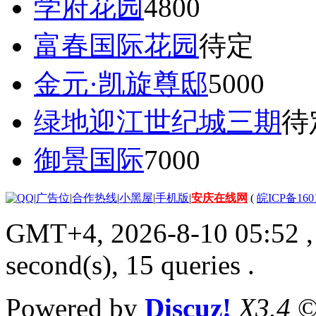
学府花园
4800
富春国际花园
待定
金元·凯旋尊邸
5000
绿地迎江世纪城三期
待
御景国际
7000
|
广告位
|
合作热线
|
小黑屋
|
手机版
|
安庆在线网
(
皖ICP备160
GMT+4, 2026-8-10 05:52
,
second(s), 15 queries .
Powered by
Discuz!
X3.4
©