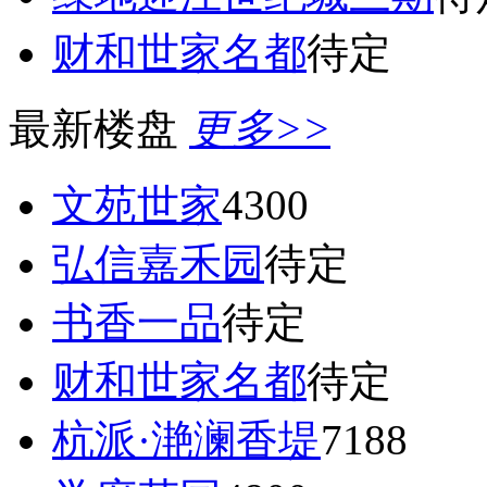
财和世家名都
待定
最新楼盘
更多>>
文苑世家
4300
弘信嘉禾园
待定
书香一品
待定
财和世家名都
待定
杭派·滟澜香堤
7188