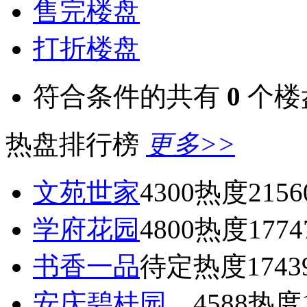
售完楼盘
打折楼盘
符合条件的共有
0
个楼
热盘排行榜
更多>>
文苑世家
4300
热度2156
学府花园
4800
热度1774
书香一品
待定
热度1743
安庆碧桂园
4588
热度1