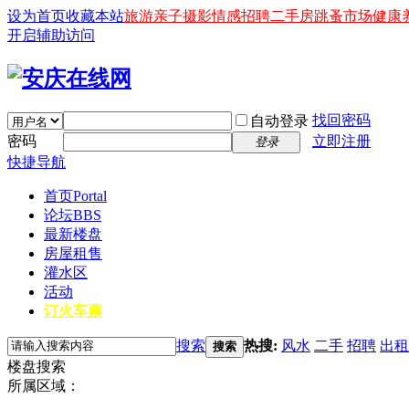
设为首页
收藏本站
旅游
亲子
摄影
情感
招聘
二手房
跳蚤市场
健康
开启辅助访问
找回密码
自动登录
密码
立即注册
登录
快捷导航
首页
Portal
论坛
BBS
最新楼盘
房屋租售
灌水区
活动
订火车票
搜索
热搜:
风水
二手
招聘
出租
搜索
楼盘搜索
所属区域：