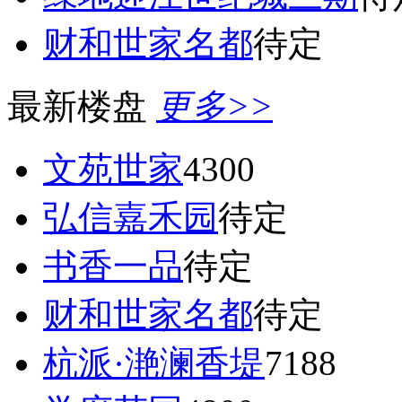
财和世家名都
待定
最新楼盘
更多>>
文苑世家
4300
弘信嘉禾园
待定
书香一品
待定
财和世家名都
待定
杭派·滟澜香堤
7188