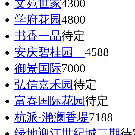
文苑世家
4300
学府花园
4800
书香一品
待定
安庆碧桂园
4588
御景国际
7000
弘信嘉禾园
待定
富春国际花园
待定
杭派·滟澜香堤
7188
绿地迎江世纪城三期
待