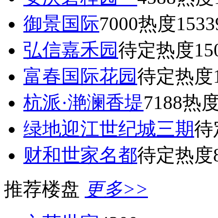
御景国际
7000
热度1533
弘信嘉禾园
待定
热度15
富春国际花园
待定
热度1
杭派·滟澜香堤
7188
热度
绿地迎江世纪城三期
待
财和世家名都
待定
热度8
推荐楼盘
更多>>