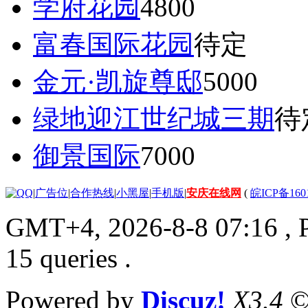
学府花园
4800
富春国际花园
待定
金元·凯旋尊邸
5000
绿地迎江世纪城三期
待
御景国际
7000
|
广告位
|
合作热线
|
小黑屋
|
手机版
|
安庆在线网
(
皖ICP备160
GMT+4, 2026-8-8 07:16
, 
15 queries .
Powered by
Discuz!
X3.4
©