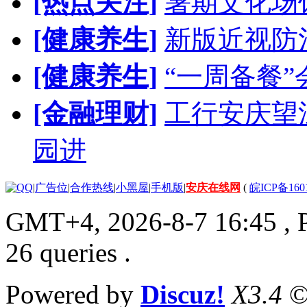
[热点关注]
暑期文化场
[健康养生]
新版近视防
[健康养生]
“一周备餐
[金融理财]
工行安庆望
园进
|
广告位
|
合作热线
|
小黑屋
|
手机版
|
安庆在线网
(
皖ICP备160
GMT+4, 2026-8-7 16:45
, 
26 queries .
Powered by
Discuz!
X3.4
©