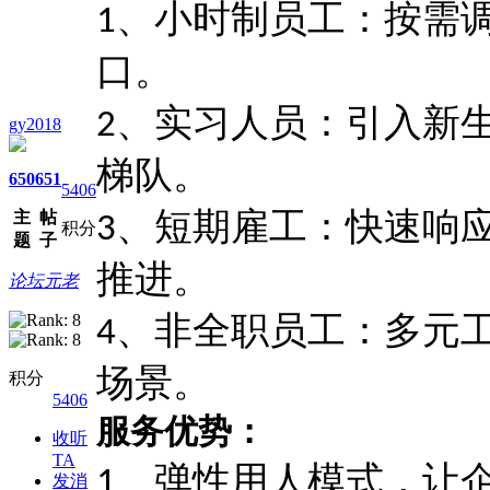
、小时制员工：按需
1
口。
、实习人员：引入新
2
gy2018
梯队。
650
651
5406
、短期雇工：快速响
主
帖
3
积分
题
子
推进。
论坛元老
、非全职员工：多元
4
场景。
积分
5406
服务优势：
收听
TA
、弹性用人模式，让
1
发消