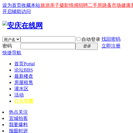
设为首页
收藏本站
旅游
亲子
摄影
情感
招聘
二手房
跳蚤市场
健康
开启辅助访问
找回密码
自动登录
密码
立即注册
登录
快捷导航
首页
Portal
论坛
BBS
最新楼盘
房屋租售
灌水区
活动
订火车票
热点关注
宜城拍客
我要爆料
辣眼时评