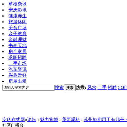
草根杂谈
安庆影讯
健康养生
旅游休闲
美食广场
亲子教育
金融理财
书画天地
房产家居
求职招聘
二手市场
汽车资讯
兴趣爱好
房屋出租
搜索
热搜:
风水
二手
招聘
出租
搜索
安庆在线网
»
论坛
›
魅力宜城
›
我要爆料
›
苏州短期用工有邦芒
社区广播台