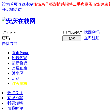
设为首页
收藏本站
旅游
亲子
摄影
情感
招聘
二手房
跳蚤市场
健康
开启辅助访问
找回密码
自动登录
密码
立即注册
登录
快捷导航
首页
Portal
论坛
BBS
最新楼盘
房屋租售
灌水区
活动
订火车票
热点关注
宜城拍客
我要爆料
辣眼时评