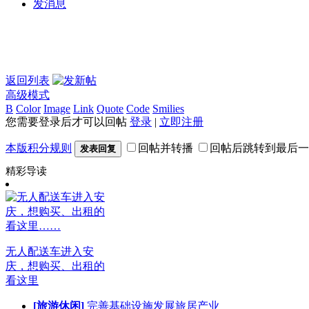
发消息
返回列表
高级模式
B
Color
Image
Link
Quote
Code
Smilies
您需要登录后才可以回帖
登录
|
立即注册
本版积分规则
回帖并转播
回帖后跳转到最后一
发表回复
精彩导读
无人配送车进入安
庆，想购买、出租的
看这里
[旅游休闲]
完善基础设施发展旅居产业