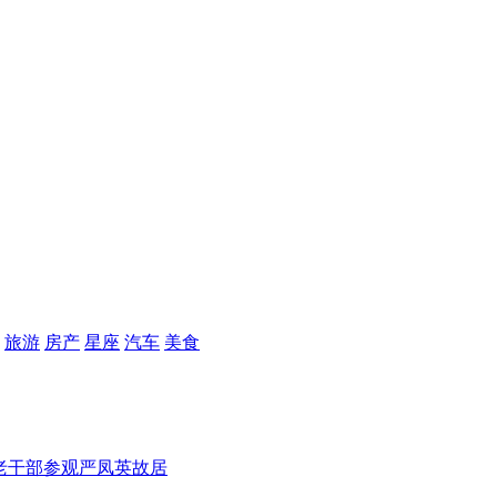
旅游
房产
星座
汽车
美食
老干部参观严凤英故居