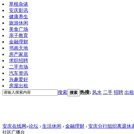
草根杂谈
安庆影讯
健康养生
旅游休闲
美食广场
亲子教育
金融理财
书画天地
房产家居
求职招聘
二手市场
汽车资讯
兴趣爱好
房屋出租
搜索
热搜:
风水
二手
招聘
出租
搜索
安庆在线网
»
论坛
›
生活休闲
›
金融理财
›
安庆分行组织离退休
社区广播台