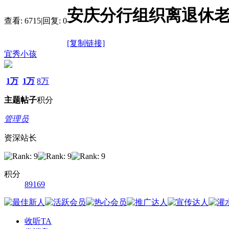
安庆分行组织离退休
查看:
6715
|
回复:
0
[复制链接]
宜秀小孩
1万
1万
8万
主题
帖子
积分
管理员
资深站长
积分
89169
收听TA