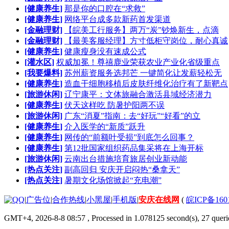
[健康养生]
那是你的口腔在“求救”
[健康养生]
网络平台成多款新药首发渠道
[金融理财]
【皖美工行服务】两万“炭”钞焕新生，点滴
[金融理财]
【最美客服经理】方寸低柜守岗位，耐心真诚
[健康养生]
健康瘦身没有速成公式
[灌水区]
权威加冕！尊禧鹿业荣获农业产业化省级重点
[我要爆料]
苏州薪资服务选邦芒 一键简化让发薪轻松无
[健康养生]
造血干细胞移植后皮肤纤维化治疗有了新靶点
[旅游休闲]
辽宁康平：文体旅融合激活县域经济潜力
[健康养生]
伏天这样吃 防暑护阳两不误
[旅游休闲]
广东“消夏”指南：去“好玩”“好看”的立
[健康养生]
介入医学的“新质”跃升
[健康养生]
网传的“前额叶受损”到底怎么回事？
[健康养生]
第12批国家组织药品集采将在上海开标
[旅游休闲]
云南出台措施培育旅居创业新动能
[热点关注]
副高回归 安庆开启闷热“桑拿天”
[热点关注]
暑期文化场馆掀起“充电潮”
|
广告位
|
合作热线
|
小黑屋
|
手机版
|
安庆在线网
(
皖ICP备160
GMT+4, 2026-8-8 08:57
, Processed in 1.078125 second(s), 27 querie