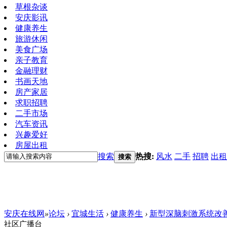
草根杂谈
安庆影讯
健康养生
旅游休闲
美食广场
亲子教育
金融理财
书画天地
房产家居
求职招聘
二手市场
汽车资讯
兴趣爱好
房屋出租
搜索
热搜:
风水
二手
招聘
出租
搜索
安庆在线网
»
论坛
›
宜城生活
›
健康养生
›
新型深脑刺激系统改
社区广播台