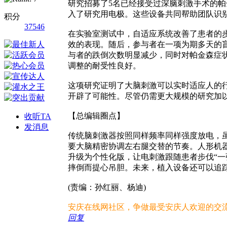
研究招募了5名已经接受过深脑刺激手术的
入了研究用电极。这些设备共同帮助团队识
积分
37546
在实验室测试中，自适应系统改善了患者的
效的表现。随后，参与者在一项为期多天的
与者的跌倒次数明显减少，同时对帕金森症
调整的耐受性良好。
这项研究证明了大脑刺激可以实时适应人的
开辟了可能性。尽管仍需更大规模的研究加
【总编辑圈点】
收听TA
发消息
传统脑刺激器按照同样频率同样强度放电，
要大脑精密协调左右腿交替的节奏。人形机
升级为个性化版，让电刺激跟随患者步伐“一
摔倒而提心吊胆。未来，植入设备还可以追
(责编：孙红丽、杨迪)
安庆在线网社区，争做最受安庆人欢迎的交
回复