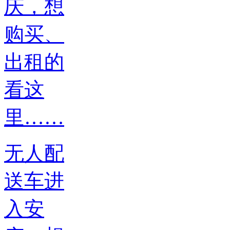
无人配
送车进
入安