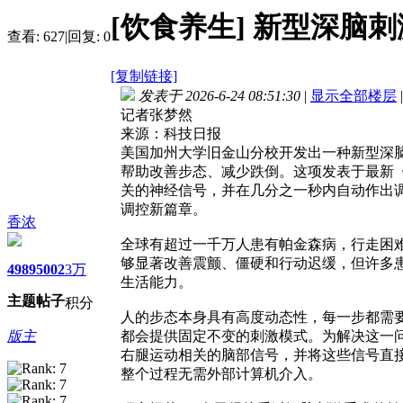
[饮食养生]
新型深脑刺
查看:
627
|
回复:
0
[复制链接]
发表于 2026-6-24 08:51:30
|
显示全部楼层
|
记者张梦然
来源：科技日报
美国加州大学旧金山分校开发出一种新型深脑
帮助改善步态、减少跌倒。这项发表于最新
关的神经信号，并在几分之一秒内自动作出
调控新篇章。
香浓
全球有超过一千万人患有帕金森病，行走困
够显著改善震颤、僵硬和行动迟缓，但许多
4989
5002
3万
生活能力。
主题
帖子
积分
人的步态本身具有高度动态性，每一步都需
版主
都会提供固定不变的刺激模式。为解决这一
右腿运动相关的脑部信号，并将这些信号直
整个过程无需外部计算机介入。