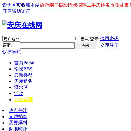
设为首页
收藏本站
旅游
亲子
摄影
情感
招聘
二手房
跳蚤市场
健康
开启辅助访问
找回密码
自动登录
密码
立即注册
登录
快捷导航
首页
Portal
论坛
BBS
最新楼盘
房屋租售
灌水区
活动
订火车票
热点关注
宜城拍客
我要爆料
辣眼时评