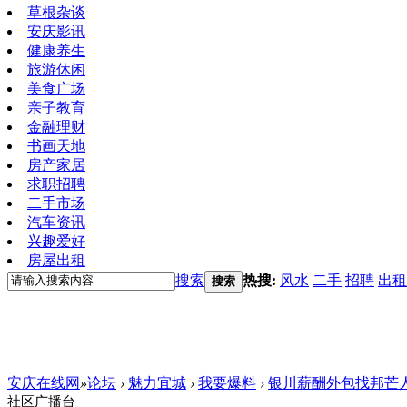
草根杂谈
安庆影讯
健康养生
旅游休闲
美食广场
亲子教育
金融理财
书画天地
房产家居
求职招聘
二手市场
汽车资讯
兴趣爱好
房屋出租
搜索
热搜:
风水
二手
招聘
出租
搜索
安庆在线网
»
论坛
›
魅力宜城
›
我要爆料
›
银川薪酬外包找邦芒
社区广播台