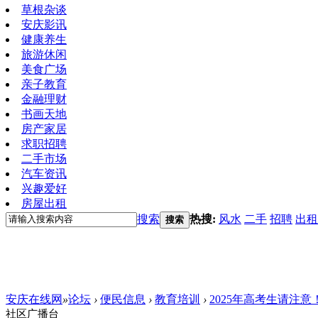
草根杂谈
安庆影讯
健康养生
旅游休闲
美食广场
亲子教育
金融理财
书画天地
房产家居
求职招聘
二手市场
汽车资讯
兴趣爱好
房屋出租
搜索
热搜:
风水
二手
招聘
出租
搜索
安庆在线网
»
论坛
›
便民信息
›
教育培训
›
2025年高考生请注
社区广播台