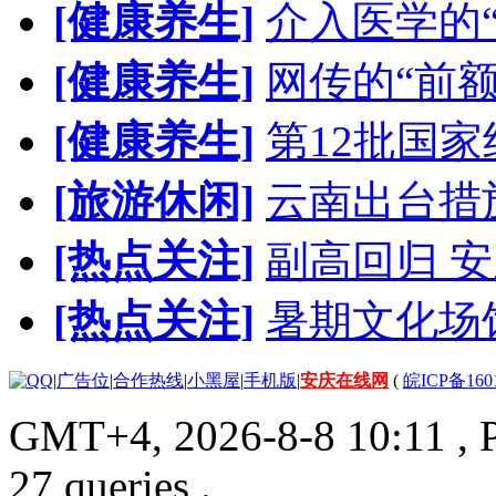
[健康养生]
介入医学的
[健康养生]
网传的“前
[健康养生]
第12批国
[旅游休闲]
云南出台措
[热点关注]
副高回归 安
[热点关注]
暑期文化场
|
广告位
|
合作热线
|
小黑屋
|
手机版
|
安庆在线网
(
皖ICP备160
GMT+4, 2026-8-8 10:11
, 
27 queries .