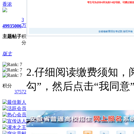
香浓
3
万
4993
5006
主题
帖子
积
分
版主
2.仔细阅读缴费须知，
勾”，然后点击“我同意
积分
37572