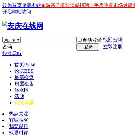
设为首页
收藏本站
旅游
亲子
摄影
情感
招聘
二手房
跳蚤市场
健康
开启辅助访问
找回密码
自动登录
密码
立即注册
登录
快捷导航
首页
Portal
论坛
BBS
最新楼盘
房屋租售
灌水区
活动
订火车票
热点关注
宜城拍客
我要爆料
辣眼时评