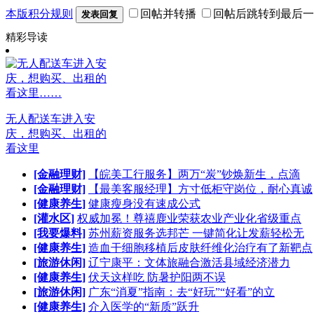
本版积分规则
回帖并转播
回帖后跳转到最后一
发表回复
精彩导读
无人配送车进入安
庆，想购买、出租的
看这里
[金融理财]
【皖美工行服务】两万“炭”钞焕新生，点滴
[金融理财]
【最美客服经理】方寸低柜守岗位，耐心真诚
[健康养生]
健康瘦身没有速成公式
[灌水区]
权威加冕！尊禧鹿业荣获农业产业化省级重点
[我要爆料]
苏州薪资服务选邦芒 一键简化让发薪轻松无
[健康养生]
造血干细胞移植后皮肤纤维化治疗有了新靶点
[旅游休闲]
辽宁康平：文体旅融合激活县域经济潜力
[健康养生]
伏天这样吃 防暑护阳两不误
[旅游休闲]
广东“消夏”指南：去“好玩”“好看”的立
[健康养生]
介入医学的“新质”跃升