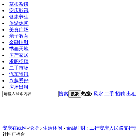
草根杂谈
安庆影讯
健康养生
旅游休闲
美食广场
亲子教育
金融理财
书画天地
房产家居
求职招聘
二手市场
汽车资讯
兴趣爱好
房屋出租
搜索
热搜:
风水
二手
招聘
出租
搜索
安庆在线网
»
论坛
›
生活休闲
›
金融理财
›
工行安庆人民路支行营业
社区广播台