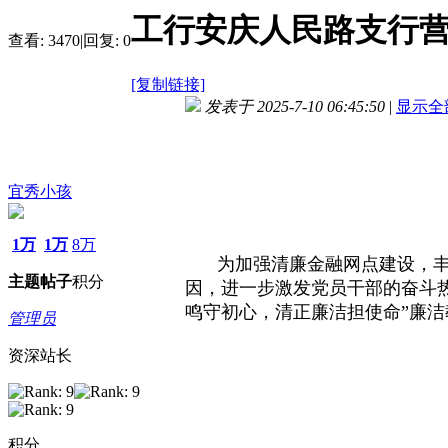
工行安庆人民路支行营
查看:
3470
|
回复:
0
[复制链接]
发表于 2025-7-10 06:45:50
|
显示全
宜秀小孩
1万
1万
8万
为加强清廉金融网点建设，丰
主题
帖子
积分
因，进一步激发党员干部的奋斗热
鸣守初心，清正廉洁担使命”廉洁教
管理员
资深站长
积分