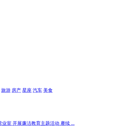
旅游
房产
星座
汽车
美食
室 开展廉洁教育主题活动 赓续 ...