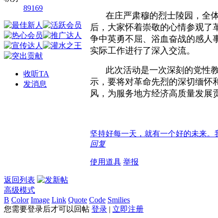
89169
在庄严肃穆的烈士陵园，全
后，大家怀着崇敬的心情参观了
争中英勇不屈、浴血奋战的感人
实际工作进行了深入交流。
此次活动是一次深刻的党性
收听TA
示，要将对革命先烈的深切缅怀
发消息
风，为服务地方经济高质量发展
坚持好每一天，就有一个好的未来。
回复
使用道具
举报
返回列表
高级模式
B
Color
Image
Link
Quote
Code
Smilies
您需要登录后才可以回帖
登录
|
立即注册