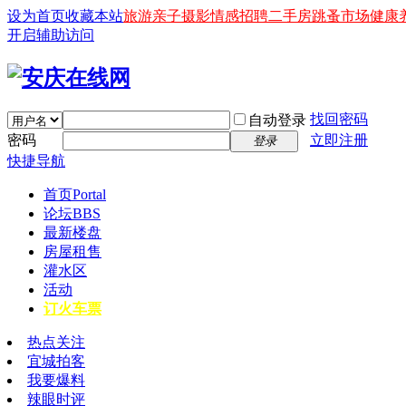
设为首页
收藏本站
旅游
亲子
摄影
情感
招聘
二手房
跳蚤市场
健康
开启辅助访问
找回密码
自动登录
密码
立即注册
登录
快捷导航
首页
Portal
论坛
BBS
最新楼盘
房屋租售
灌水区
活动
订火车票
热点关注
宜城拍客
我要爆料
辣眼时评