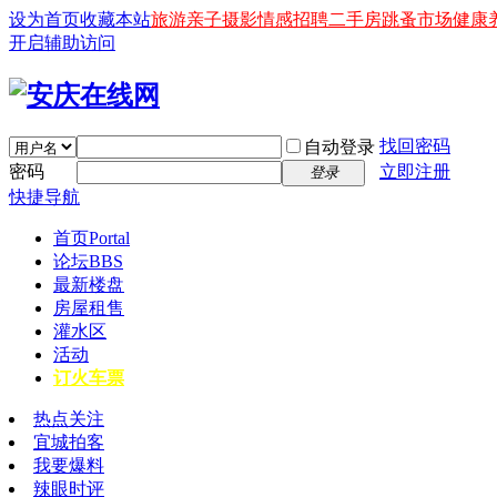
设为首页
收藏本站
旅游
亲子
摄影
情感
招聘
二手房
跳蚤市场
健康
开启辅助访问
找回密码
自动登录
密码
立即注册
登录
快捷导航
首页
Portal
论坛
BBS
最新楼盘
房屋租售
灌水区
活动
订火车票
热点关注
宜城拍客
我要爆料
辣眼时评