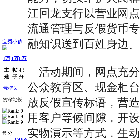
江回龙支行以营业网点
流通管理与反假货币专
融知识送到百姓身边。
宜秀小孩
1万
1万
8万
活动期间，网点充分
主
帖
积
题
子
分
公众教育区、现金柜台
管理员
放反假宣传标语，营造
资深站长
用客户等候间隙，开设
实物演示等方式，生动
积分
89169