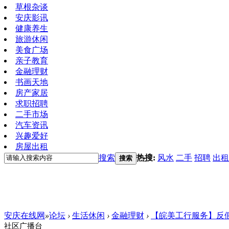
草根杂谈
安庆影讯
健康养生
旅游休闲
美食广场
亲子教育
金融理财
书画天地
房产家居
求职招聘
二手市场
汽车资讯
兴趣爱好
房屋出租
搜索
热搜:
风水
二手
招聘
出租
搜索
安庆在线网
»
论坛
›
生活休闲
›
金融理财
›
【皖美工行服务】反
社区广播台