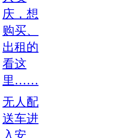
无人配
送车进
入安