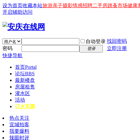
设为首页
收藏本站
旅游
亲子
摄影
情感
招聘
二手房
跳蚤市场
健康
开启辅助访问
找回密码
自动登录
密码
立即注册
登录
快捷导航
首页
Portal
论坛
BBS
最新楼盘
房屋租售
灌水区
活动
订火车票
热点关注
宜城拍客
我要爆料
辣眼时评