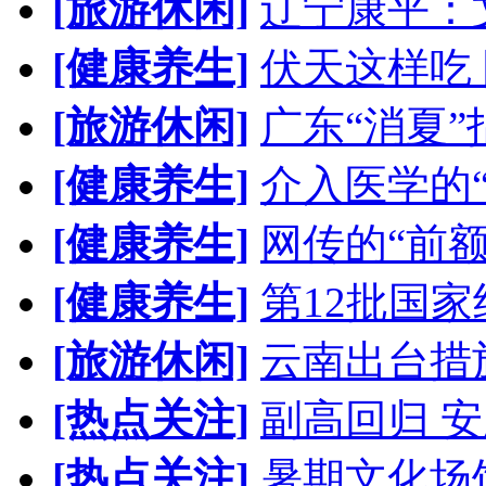
[旅游休闲]
辽宁康平：
[健康养生]
伏天这样吃
[旅游休闲]
广东“消夏”
[健康养生]
介入医学的
[健康养生]
网传的“前
[健康养生]
第12批国
[旅游休闲]
云南出台措
[热点关注]
副高回归 安
[热点关注]
暑期文化场