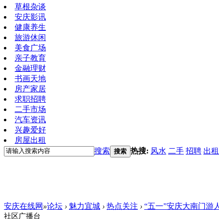
草根杂谈
安庆影讯
健康养生
旅游休闲
美食广场
亲子教育
金融理财
书画天地
房产家居
求职招聘
二手市场
汽车资讯
兴趣爱好
房屋出租
搜索
热搜:
风水
二手
招聘
出租
搜索
安庆在线网
»
论坛
›
魅力宜城
›
热点关注
›
“五一”安庆大南门游
社区广播台