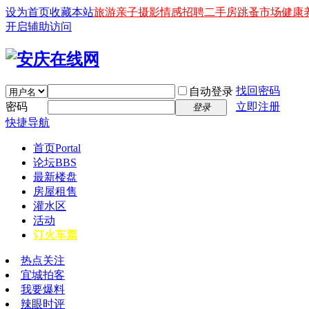
设为首页
收藏本站
旅游
亲子
摄影
情感
招聘
二手房
跳蚤市场
健康
开启辅助访问
找回密码
自动登录
密码
立即注册
登录
快捷导航
首页
Portal
论坛
BBS
最新楼盘
房屋租售
灌水区
活动
订火车票
热点关注
宜城拍客
我要爆料
辣眼时评