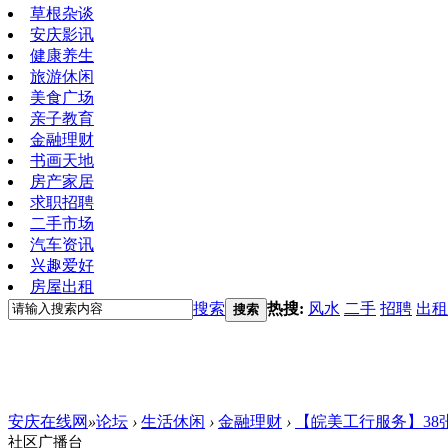
草根杂谈
安庆影讯
健康养生
旅游休闲
美食广场
亲子教育
金融理财
书画天地
房产家居
求职招聘
二手市场
汽车资讯
兴趣爱好
房屋出租
搜索
热搜:
风水
二手
招聘
出租
搜索
安庆在线网
»
论坛
›
生活休闲
›
金融理财
›
【皖美工行服务】38
社区广播台