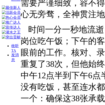
需要严谨细致，容不得
心无旁骛，全神贯注地
时间一分一秒地流逝
岗位吃午饭；下午的客
收听
眼前的工作。核对、录
TA
发消
息
重复了38次，但他始
中午12点半到下午6
没有吃饭，甚至连水都
一个：确保这38张承