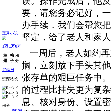
误。操作完成后，他反
要，请您务必记好，一
办手续，我们会帮您把
宜秀小孩
坚定，给了老人和家人
1万
1万
8万
一周后，老人如约再
主
帖
积
题
子
分
搁，立刻放下手头其他
管理员
张存单的艰巨任务中。
资深站长
的过程比挂失更为复杂
息、核对身份、设置密
积分
89169