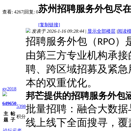
苏州招聘服务外包尽在
查看:
4267
|
回复:
0
[复制链接]
发表于 2026-1-16 09:28:44
|
显示全部楼层
|
阅读
招聘服务外包（
）
RPO
由第三方专业机构承接
聘、跨区域招募及紧急
本的双重优化。
gy2018
邦芒提供的招聘服务外包
649
650
批量招聘：融合大数据
5398
主
帖
积分
线上线下全面搜寻，覆
题
子
论坛元老