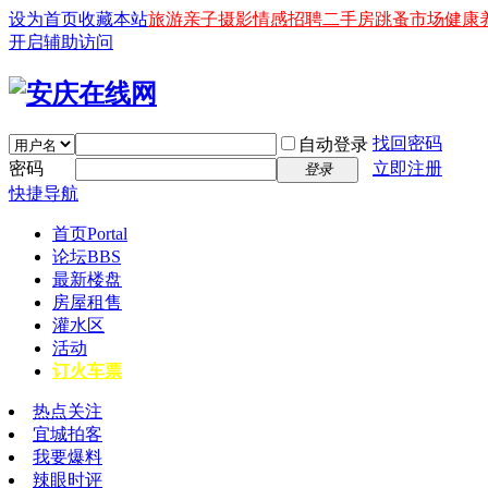
设为首页
收藏本站
旅游
亲子
摄影
情感
招聘
二手房
跳蚤市场
健康
开启辅助访问
找回密码
自动登录
密码
立即注册
登录
快捷导航
首页
Portal
论坛
BBS
最新楼盘
房屋租售
灌水区
活动
订火车票
热点关注
宜城拍客
我要爆料
辣眼时评