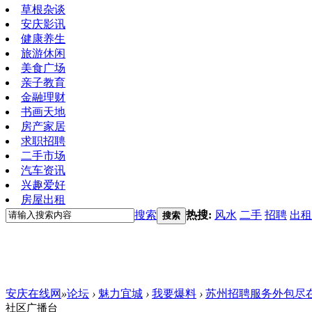
草根杂谈
安庆影讯
健康养生
旅游休闲
美食广场
亲子教育
金融理财
书画天地
房产家居
求职招聘
二手市场
汽车资讯
兴趣爱好
房屋出租
搜索
热搜:
风水
二手
招聘
出租
搜索
安庆在线网
»
论坛
›
魅力宜城
›
我要爆料
›
苏州招聘服务外包尽
社区广播台