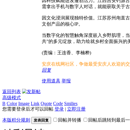
因科技赋能迸发蓬勃活力。江西吉安钓源古
需拿出手机与数字人对话，就能获取关于古
因文化浸润展现独特价值。江苏苏州甪直古
文创产品的核心IP。
当数字化的智慧触角深度嵌入乡野肌理，当
共”的多元绽放，助力绘就乡村全面振兴的
(责编：王连香、李楠桦)
安庆在线网社区，争做最受安庆人欢迎的交
回复
使用道具
举报
返回列表
高级模式
B
Color
Image
Link
Quote
Code
Smilies
您需要登录后才可以回帖
登录
|
立即注册
本版积分规则
回帖并转播
回帖后跳转到最后一
发表回复