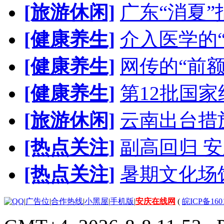
[旅游休闲]
广东“消夏”
[健康养生]
介入医学的
[健康养生]
网传的“前
[健康养生]
第12批国
[旅游休闲]
云南出台措
[热点关注]
副高回归 安
[热点关注]
暑期文化场
|
广告位
|
合作热线
|
小黑屋
|
手机版
|
安庆在线网
(
皖ICP备160