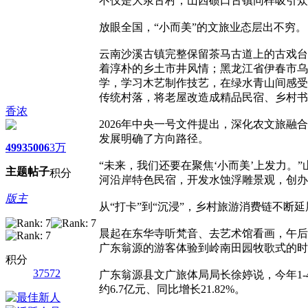
不仅是大汖古村，山西碛口古镇同样吸引众多游
放眼全国，“小而美”的文旅业态层出不穷。
云南沙溪古镇完整保留茶马古道上的古戏台
着淳朴的乡土市井风情；黑龙江省伊春市乌
学，学习木艺制作技艺，在绿水青山间感受
传统村落，将老屋改造成精品民宿、乡村书
香浓
2026年中央一号文件提出，深化农文旅融
发展明确了方向路径。
4993
5006
3万
“未来，我们还要在聚焦‘小而美’上发力
主题
帖子
积分
河沿岸特色民宿，开发水蚀浮雕景观，创办
版主
从“打卡”到“沉浸”，乡村旅游消费链不断
晨起在东华寺听梵音、去艺术馆看画，午后
广东翁源的游客体验到岭南田园牧歌式的时光，
积分
37572
广东翁源县文广旅体局局长徐婷说，今年1-4
约6.7亿元、同比增长21.82%。