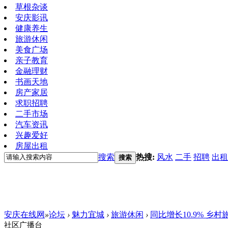
草根杂谈
安庆影讯
健康养生
旅游休闲
美食广场
亲子教育
金融理财
书画天地
房产家居
求职招聘
二手市场
汽车资讯
兴趣爱好
房屋出租
搜索
热搜:
风水
二手
招聘
出租
搜索
安庆在线网
»
论坛
›
魅力宜城
›
旅游休闲
›
同比增长10.9% 乡
社区广播台