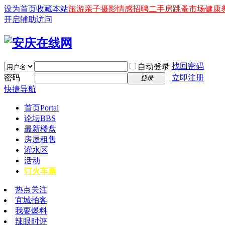
设为首页
收藏本站
旅游
亲子
摄影
情感
招聘
二手房
跳蚤市场
健康
开启辅助访问
找回密码
自动登录
密码
立即注册
登录
快捷导航
首页
Portal
论坛
BBS
最新楼盘
房屋租售
灌水区
活动
订火车票
热点关注
宜城拍客
我要爆料
辣眼时评